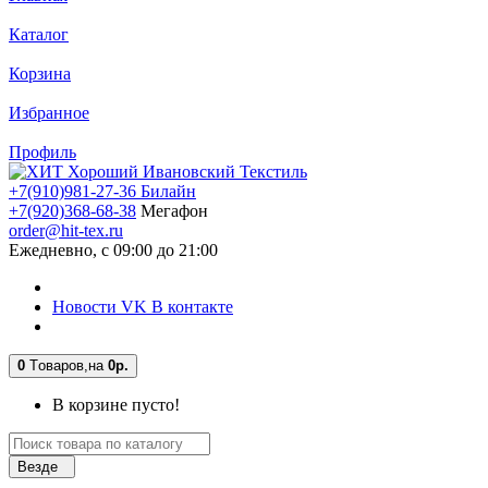
Каталог
Корзина
Избранное
Профиль
+7(910)981-27-36 Билайн
+7(920)368-68-38
Мегафон
order@hit-tex.ru
Ежедневно, с 09:00 до 21:00
Новости VK В контакте
0
Tоваров,
на
0р.
В корзине пусто!
Везде