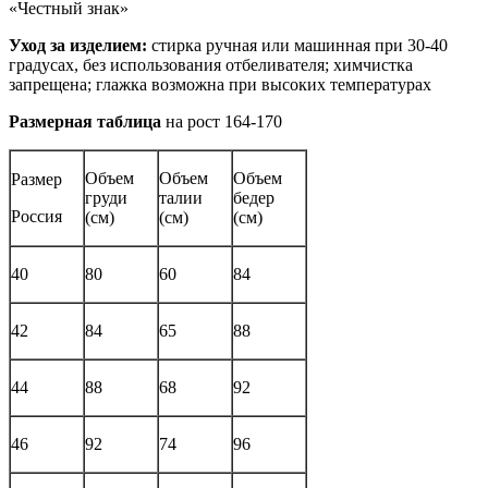
«Честный знак»
Уход за изделием:
стирка ручная или машинная при 30-40
градусах, без использования отбеливателя; химчистка
запрещена; глажка возможна при высоких температурах
Размерная таблица
на рост 164-170
Объем
Объем
Объем
Размер
груди
талии
бедер
Россия
(см)
(см)
(см)
40
80
60
84
42
84
65
88
44
88
68
92
46
92
74
96