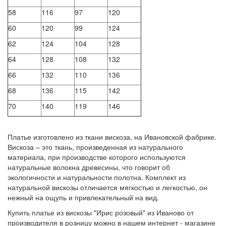
58
116
97
120
60
120
99
124
62
124
104
128
64
128
108
132
66
132
110
136
68
136
115
142
70
140
119
146
Платье изготовлено из ткани вискоза, на Ивановской фабрике.
Вискоза – это ткань, произведенная из натурального
материала, при производстве которого используются
натуральные волокна древесины, что говорит об
экологичности и натуральности полотна. Комплект из
натуральной вискозы отличается мягкостью и легкостью, он
нежный на ощупь и привлекательный на вид.
Купить платье из вискозы "Ирис розовый" из Иваново от
производителя в розницу можно в нашем интернет - магазине