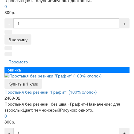
взрослыхЦвет: голубойРисунок: однотонны..
0
800р.
-
+
В корзину
Просмотр
Новинка
Купить в 1 клик
Простыня без резинки "Графит" (100% хлопок)
2469-02
Простыня без резинки, без шва «Графит»Назначение: для
взрослыхЦвет: темно-серыйРисунок: одното..
0
800р.
-
+