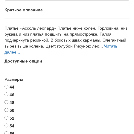
Краткое описание
Платье «Ассоль леопард» Платье ниже колен. Горловина, низ
рукава и низ платья подшиты на прямострочке. Талия
подчеркнута резинкой. В боковых швах карманы. Элегантный
вырез выше колена. Цвет: голубой Рисунок: лео...
Читать
далее...
Доступные опции
Размеры
44
46
48
50
52
54
56