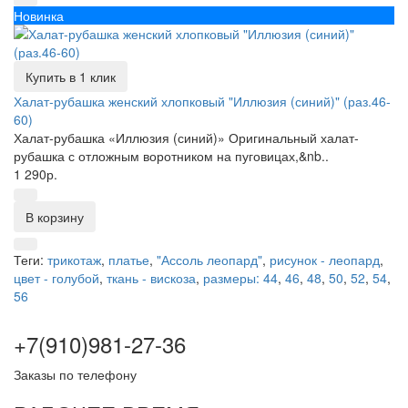
Новинка
Купить в 1 клик
Халат-рубашка женский хлопковый "Иллюзия (синий)" (раз.46-
60)
Халат-рубашка «Иллюзия (синий)» Оригинальный халат-
рубашка с отложным воротником на пуговицах,&nb..
1 290р.
В корзину
Теги:
трикотаж
,
платье
,
"Ассоль леопард"
,
рисунок - леопард
,
цвет - голубой
,
ткань - вискоза
,
размеры: 44
,
46
,
48
,
50
,
52
,
54
,
56
+7(910)981-27-36
Заказы по телефону