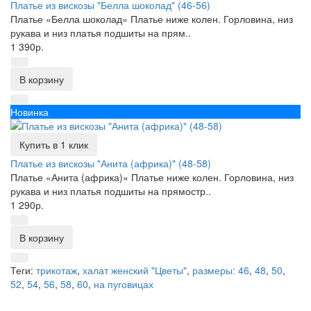
Платье из вискозы "Белла шоколад" (46-56)
Платье «Белла шоколад» Платье ниже колен. Горловина, низ
рукава и низ платья подшиты на прям..
1 390р.
В корзину
Новинка
Купить в 1 клик
Платье из вискозы "Анита (африка)" (48-58)
Платье «Анита (африка)» Платье ниже колен. Горловина, низ
рукава и низ платья подшиты на прямостр..
1 290р.
В корзину
Теги:
трикотаж
,
халат женский "Цветы"
,
размеры: 46
,
48
,
50
,
52
,
54
,
56
,
58
,
60
,
на пуговицах