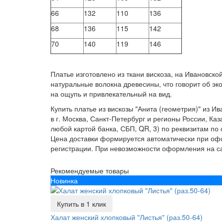
66
132
110
136
68
136
115
142
70
140
119
146
Платье изготовлено из ткани вискоза, на Ивановско
натуральные волокна древесины, что говорит об эк
на ощупь и привлекательный на вид.
Купить платье из вискозы "Анита (геометрия)" из 
в г. Москва, Санкт-Петербург и регионы России, Ка
любой картой банка, СБП, QR, 3) по реквизитам по 
Цена доставки формируется автоматически при офор
регистрации. При невозможности оформления на сай
Рекомендуемые товары
Новинка
Купить в 1 клик
Халат женский хлопковый "Листья" (раз.50-64)