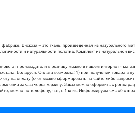
й фабрике. Вискоза – это ткань, произведенная из натурального ма
ологичности и натуральности полотна. Комплект из натуральной вис
Иваново от производителя в розницу можно в нашем интернет - маг
захстана, Беларуси. Оплата возможна: 1) при получении товара в пу
счету на оплату (счет можно сформировать на сайте либо запросит
млении заказа через корзину. Заказ можно оформить с регистраци
те, можно по телефону, чат, в 1 клик. Информируем смс об отпра