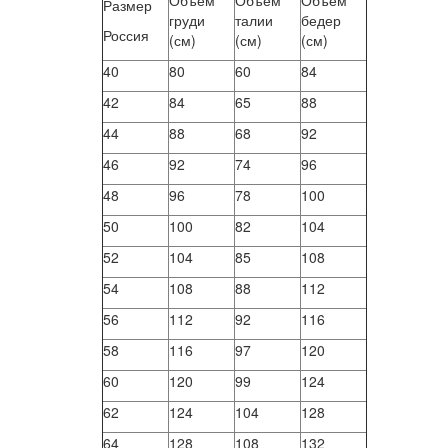
Объем
Объем
Объем
Размер
груди
талии
бедер
Россия
(см)
(см)
(см)
40
80
60
84
42
84
65
88
44
88
68
92
46
92
74
96
48
96
78
100
50
100
82
104
52
104
85
108
54
108
88
112
56
112
92
116
58
116
97
120
60
120
99
124
62
124
104
128
64
128
108
132