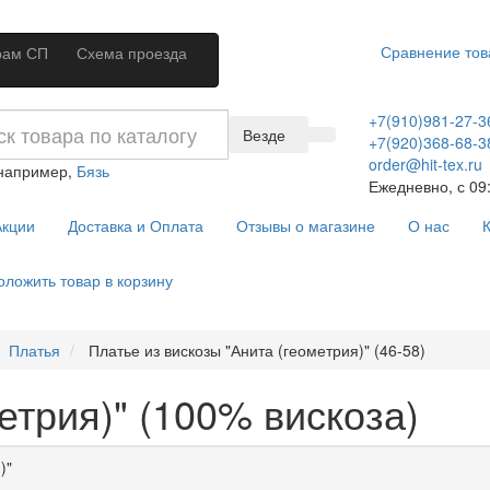
Сравнение тов
рам СП
Схема проезда
+7(910)981-27-3
Везде
+7(920)368-68-3
order@hit-tex.ru
 например,
Бязь
Ежедневно, с 09:
кции
Доставка и Оплата
Отзывы о магазине
О нас
К
оложить товар в корзину
Платья
Платье из вискозы "Анита (геометрия)" (46-58)
етрия)" (100% вискоза)
)"