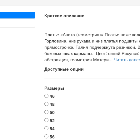
Краткое описание
Платье «Анита (геометрия)» Платье ниже кол
Горловина, низ рукава и низ платья подшиты 
прямострочке. Талия подчеркнута резинкой. 
боковых швах карманы. Цвет: синий Рисунок:
абстракция, геометрия Матери...
Читать далее
Доступные опции
Размеры
46
48
50
52
54
56