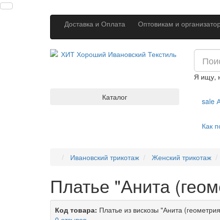
Доставка и Оплата
Оптовикам и организато
Я ищу,
Каталог
sale
А
Как п
Ивановский трикотаж
Женский трикотаж
Платье "Анита (геом
Код товара:
Платье из вискозы "Анита (геометрия
0 отзывов