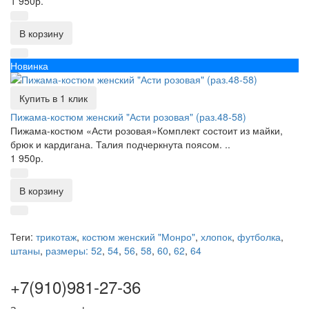
1 950р.
В корзину
Новинка
Купить в 1 клик
Пижама-костюм женский "Асти розовая" (раз.48-58)
Пижама-костюм «Асти розовая»Комплект состоит из майки,
брюк и кардигана. Талия подчеркнута поясом. ..
1 950р.
В корзину
Теги:
трикотаж
,
костюм женский "Монро"
,
хлопок
,
футболка
,
штаны
,
размеры: 52
,
54
,
56
,
58
,
60
,
62
,
64
+7(910)981-27-36