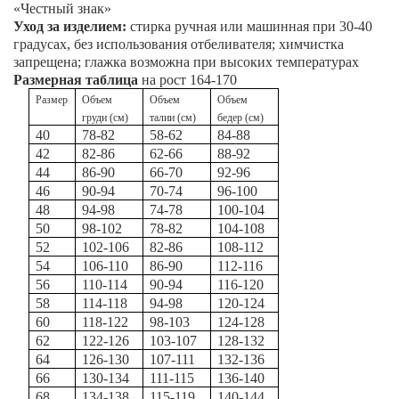
«Честный знак»
Уход за изделием:
стирка ручная или машинная при 30-40
градусах, без использования отбеливателя; химчистка
запрещена; глажка возможна при высоких температурах
Размерная таблица
на рост 164-170
Размер
Объем
Объем
Объем
груди (см)
талии (см)
бедер (см)
40
78-82
58-62
84-88
42
82-86
62-66
88-92
44
86-90
66-70
92-96
46
90-94
70-74
96-100
48
94-98
74-78
100-104
50
98-102
78-82
104-108
52
102-106
82-86
108-112
54
106-110
86-90
112-116
56
110-114
90-94
116-120
58
114-118
94-98
120-124
60
118-122
98-103
124-128
62
122-126
103-107
128-132
64
126-130
107-111
132-136
66
130-134
111-115
136-140
68
134-138
115-119
140-144