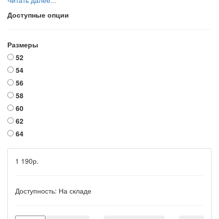
Читать далее...
Доступные опции
Размеры
52
54
56
58
60
62
64
1 190р.
Доступность:
На складе