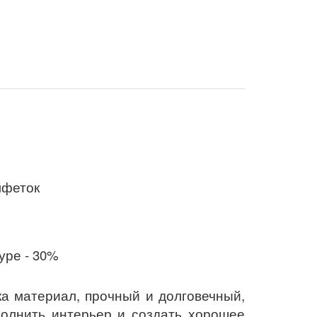
алфеток
уре - 30%
ка
материал, прочный и долговечный,
полнить интерьер и создать хорошее