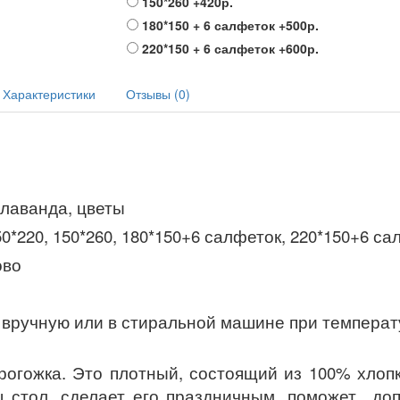
150*260
+420р.
180*150 + 6 салфеток
+500р.
220*150 + 6 салфеток
+600р.
Характеристики
Отзывы (0)
 лаванда, цветы
150*220, 150*260, 180*150+6 салфеток, 220*150+6 с
ово
вручную или в стиральной машине при температ
 рогожка. Это плотный, состоящий из 100%
хлоп
 стол, сделает его праздничным, поможет до