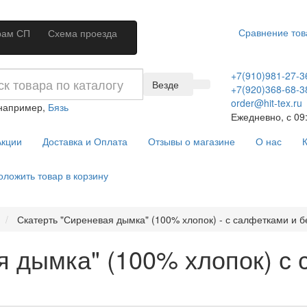
Сравнение тов
рам СП
Схема проезда
+7(910)981-27-3
Везде
+7(920)368-68-3
order@hit-tex.ru
 например,
Бязь
Ежедневно, с 09:
кции
Доставка и Оплата
Отзывы о магазине
О нас
К
оложить товар в корзину
Скатерть "Сиреневая дымка" (100% хлопок) - с салфетками и б
я дымка" (100% хлопок) с 