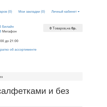
аров (0)
Мои закладки (0)
Личный кабинет
6 Билайн
0
Tоваров,
на
0р.
8
Мегафон
00 до 21:00
ратко об ассортименте
ез
салфетками и без