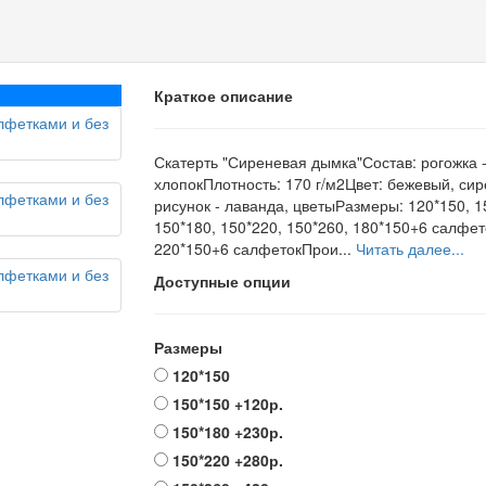
Краткое описание
Скатерть "Сиреневая дымка"Состав: рогожка 
хлопокПлотность: 170 г/м2Цвет: бежевый, си
рисунок - лаванда, цветыРазмеры: 120*150, 1
150*180, 150*220, 150*260, 180*150+6 салфет
220*150+6 салфетокПрои...
Читать далее...
Доступные опции
Размеры
120*150
150*150
+120р.
150*180
+230р.
150*220
+280р.