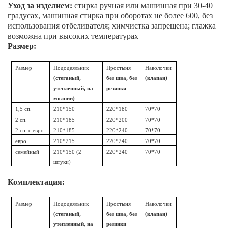
Уход за изделием:
стирка ручная или машинная при 30-40
градусах, машинная стирка при оборотах не более 600, без
использования отбеливателя; химчистка запрещена; глажка
возможна при высоких температурах
Размер:
Размер
Пододеяльник
Простыня
Наволочки
(стеганый,
без шва, без
(клапан)
утепленный, на
резинки
молнии)
1,5 сп.
210*150
220*180
70*70
2 сп.
210*185
220*200
70*70
2 сп. с евро
210*185
220*240
70*70
евро
210*215
220*240
70*70
семейный
210*150 (2
220*240
70*70
штуки)
Комплектация:
Размер
Пододеяльник
Простыня
Наволочки
(стеганый,
без шва, без
(клапан)
утепленный, на
резинки