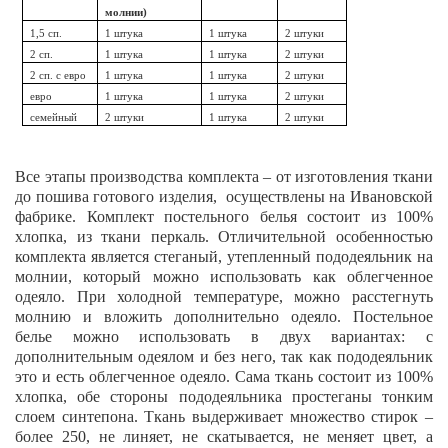
молнии)
1,5 сп.
1 штука
1 штука
2 штуки
2 сп.
1 штука
1 штука
2 штуки
2 сп. с евро
1 штука
1 штука
2 штуки
евро
1 штука
1 штука
2 штуки
семейный
2 штуки
1 штука
2 штуки
Все этапы производства комплекта – от изготовления ткани
до пошива готового изделия, осуществлены на Ивановской
фабрике. Комплект постельного белья состоит из 100%
хлопка, из ткани перкаль. Отличительной особенностью
комплекта является стеганый, утепленный пододеяльник на
молнии, который можно использовать как облегченное
одеяло. При холодной температуре, можно расстегнуть
молнию и вложить дополнительно одеяло. Постельное
белье можно использовать в двух вариантах: с
дополнительным одеялом и без него, так как пододеяльник
это и есть облегченное одеяло. Сама ткань состоит из 100%
хлопка, обе стороны пододеяльника простеганы тонким
слоем синтепона. Ткань выдерживает множество стирок –
более 250, не линяет, не скатывается, не меняет цвет, а