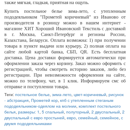
также мягкая, гладкая, приятная на ощупь.
Купить постельное белье зима-лето, с утепленным
пододеяльником
"Прометей коричневый"
из Иваново от
производителя в розницу можно в нашем интернет -
магазине ХИТ Хороший Ивановский Текстиль с доставкой
в г. Москва, Санкт-Петербург и регионы России,
Казахстана, Беларуси. Оплата возможна: 1) при получении
товара в пункте выдачи или курьеру, 2) полная оплата на
сайте любой картой банка, СБП,
QR
. Есть бесплатная
доставка. Цена доставки формируется автоматически при
оформлении заказа через корзину. Заказ можно оформить с
регистрацией, чтобы смотреть историю заказов, либо без
регистрации. При невозможности оформления на сайте,
можно по телефону, чат, в 1 клик. Информируем смс об
отправке и поступлении товара.
Теги:
постельное белье
,
зима-лето
,
цвет-коричневый
,
рисунок
- абстракция
,
Прометей кор
,
кпб с утепленным стеганым
пододеяльником-одеялом на молнии
,
комплект постельного
белья
,
размеры: 1
,
5 спальный
,
полуторный
,
2 двуспальный
,
2
двуспальный с евро простыней
,
евро
,
семейный
,
семейное
,
с
двумя пододеяльниками