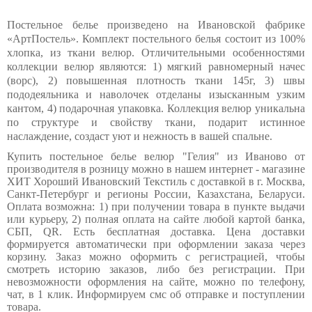
Постельное белье произведено на Ивановской фабрике
«АртПостель». Комплект постельного белья состоит из 100%
хлопка, из ткани велюр. Отличительными особенностями
коллекции велюр являются: 1) мягкий равномерный начес
(ворс), 2) повышенная плотность ткани 145г, 3) швы
пододеяльника и наволочек отделаны изысканным узким
кантом, 4) подарочная упаковка. Коллекция велюр уникальна
по структуре и свойству ткани, подарит истинное
наслаждение, создаст уют и нежность в вашей спальне.
Купить постельное белье велюр
"Гелия"
из Иваново от
производителя в розницу можно в нашем интернет - магазине
ХИТ Хороший Ивановский Текстиль с доставкой в г. Москва,
Санкт-Петербург и регионы России, Казахстана, Беларуси.
Оплата возможна: 1) при получении товара в пункте выдачи
или курьеру, 2) полная оплата на сайте любой картой банка,
СБП,
QR
. Есть бесплатная доставка. Цена доставки
формируется автоматически при оформлении заказа через
корзину. Заказ можно оформить с регистрацией, чтобы
смотреть историю заказов, либо без регистрации. При
невозможности оформления на сайте, можно по телефону,
чат, в 1 клик. Информируем смс об отправке и поступлении
товара.