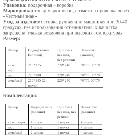
Упаковка:
подарочная – коробка
Маркировка:
товар маркирован, возможна проверка через
«Честный знак»
Уход за изделием:
стирка ручная или машинная при 30-40
градусах, без использования отбеливателя; химчистка
запрещена; глажка возможна при высоких температурах
Размер:
Размер
Пододеяльник
Простыня
Наволочки
(молния)
без шва,
(молния)
без резинки
2 сп. с
215*175
220*240
70*70,50*70
евро
евро
220*200
220*240
70*70,50*70
семейный
215*145 (2
220*240
70*70,50*70
штуки)
Комплектация:
Размер
Пододеяльник
Простыня
Наволочки
(молния)
без шва, без
(молния)
резинки
2 сп. с евро
1 штука
1 штука
4 штуки
евро
1 штука
1 штука
4 штуки
семейный
2 штуки
1 штука
4 штуки