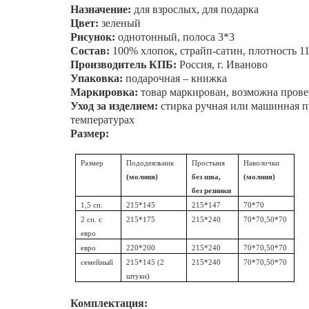
Назначение:
для взрослых, для подарка
Цвет:
зеленый
Рисунок:
однотонный, полоса 3*3
Состав:
100% хлопок, страйп-сатин, плотность 11
Производитель КПБ:
Россия, г. Иваново
Упаковка:
подарочная – книжка
Маркировка:
товар маркирован, возможна прове
Уход за изделием:
стирка ручная или машинная пр
температурах
Размер:
Размер
Пододеяльник
Простыня
Наволочки
(молния)
без шва,
(молния)
без резинки
1,5 сп.
215*145
215*147
70*70
2 сп. с
215*175
215*240
70*70,50*70
евро
евро
220*200
215*240
70*70,50*70
семейный
215*145 (2
215*240
70*70,50*70
штуки)
Комплектация: