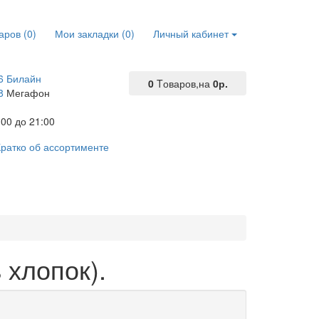
аров (0)
Мои закладки (0)
Личный кабинет
6 Билайн
0
Tоваров,
на
0р.
8
Мегафон
00 до 21:00
ратко об ассортименте
 хлопок).