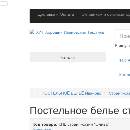
Доставка и Оплата
Оптовикам и организато
Я ищу,
Каталог
sale
А
Как п
ПОСТЕЛЬНОE БЕЛЬE Иваново
Страйп-сат
Постельное белье ст
Код товара:
КПБ страйп-сатин "Олива"
0 отзывов