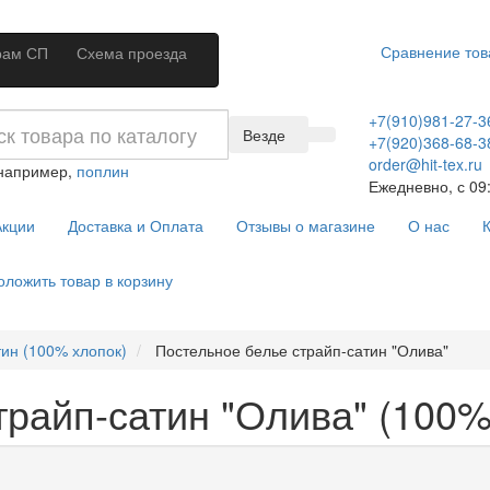
Сравнение тов
рам СП
Схема проезда
+7(910)981-27-3
Везде
+7(920)368-68-3
order@hit-tex.ru
 например,
поплин
Ежедневно, с 09:
кции
Доставка и Оплата
Отзывы о магазине
О нас
К
оложить товар в корзину
ин (100% хлопок)
Постельное белье страйп-сатин "Олива"
райп-сатин "Олива" (100%