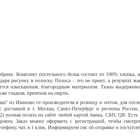
брике. Комплект постельного белья состоит из 100% хлопка, из
даря рисунку в полоску. Полоса – это не принт, а результат ж
тся изысканным, благородным материалом. Ткань выдерживае
акже гладкая, приятная на ощупь.
ива"
из Иваново от производителя в розницу и оптом, для отеле
оставкой в г. Москва, Санкт-Петербург и регионы России, 
 2) полная оплата на сайте любой картой банка, СБП,
QR
. Есть
рзину. Заказ можно оформить с регистрацией, чтобы смотре
лефону, чат, в 1 клик. Информируем смс об отправке и поступле