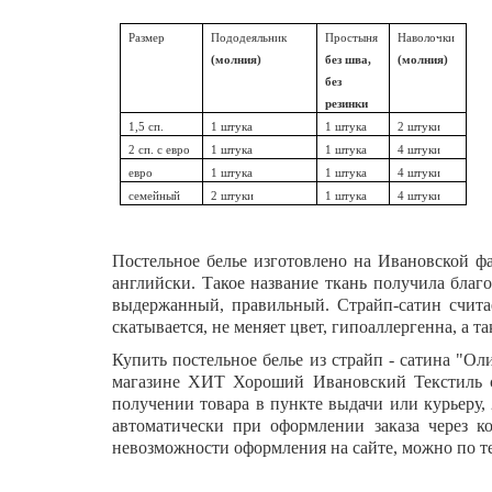
Размер
Пододеяльник
Простыня
Наволочки
(молния)
без шва,
(молния)
без
резинки
1,5 сп.
1 штука
1 штука
2 штуки
2 сп. с евро
1 штука
1 штука
4 штуки
евро
1 штука
1 штука
4 штуки
семейный
2 штуки
1 штука
4 штуки
Постельное белье изготовлено на Ивановской фа
английски. Такое название ткань получила благо
выдержанный, правильный. Страйп-сатин считае
скатывается, не меняет цвет, гипоаллергенна, а т
Купить постельное белье из страйп - сатина
"Ол
магазине ХИТ Хороший Ивановский Текстиль с д
получении товара в пункте выдачи или курьеру,
автоматически при оформлении заказа через ко
невозможности оформления на сайте, можно по те