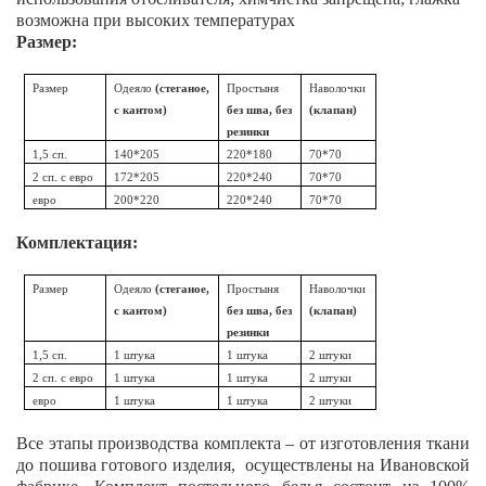
возможна при высоких температурах
Размер:
Размер
Одеяло
(стеганое,
Простыня
Наволочки
с кантом)
без шва, без
(клапан)
резинки
1,5 сп.
140*205
220*180
70*70
2 сп. с евро
172*205
220*240
70*70
евро
200*220
220*240
70*70
Комплектация:
Размер
Одеяло
(стеганое,
Простыня
Наволочки
с кантом)
без шва, без
(клапан)
резинки
1,5 сп.
1 штука
1 штука
2 штуки
2 сп. с евро
1 штука
1 штука
2 штуки
евро
1 штука
1 штука
2 штуки
Все этапы производства комплекта – от изготовления ткани
до пошива готового изделия, осуществлены на Ивановской