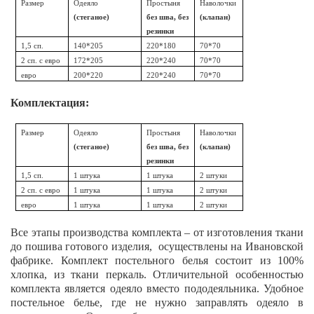
Размер
Одеяло
Простыня
Наволочки
(стеганое)
без шва, без
(клапан)
резинки
1,5 сп.
140*205
220*180
70*70
2 сп. с евро
172*205
220*240
70*70
евро
200*220
220*240
70*70
Комплектация:
Размер
Одеяло
Простыня
Наволочки
(стеганое)
без шва, без
(клапан)
резинки
1,5 сп.
1 штука
1 штука
2 штуки
2 сп. с евро
1 штука
1 штука
2 штуки
евро
1 штука
1 штука
2 штуки
Все этапы производства комплекта – от изготовления ткани
до пошива готового изделия, осуществлены на Ивановской
фабрике. Комплект постельного белья состоит из 100%
хлопка, из ткани перкаль. Отличительной особенностью
комплекта является одеяло вместо пододеяльника. Удобное
постельное белье, где не нужно заправлять одеяло в