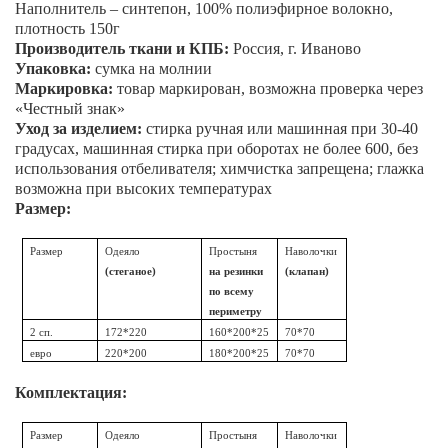
Наполнитель – синтепон, 100% полиэфирное волокно,
плотность 150г
Производитель ткани и КПБ:
Россия, г. Иваново
Упаковка:
сумка на молнии
Маркировка:
товар маркирован, возможна проверка через
«Честный знак»
Уход за изделием:
стирка ручная или машинная при 30-40
градусах, машинная стирка при оборотах не более 600, без
использования отбеливателя; химчистка запрещена; глажка
возможна при высоких температурах
Размер:
Размер
Одеяло
Простыня
Наволочки
(стеганое)
на резинки
(клапан)
по всему
периметру
2 сп.
172*220
160*200*25
70*70
евро
220*200
180*200*25
70*70
Комплектация:
Размер
Одеяло
Простыня
Наволочки