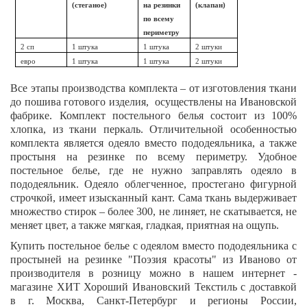
(стеганое)
на резинки
(клапан)
по всему
периметру
2 сп
1 штука
1 штука
2 штуки
евро
1 штука
1 штука
2 штуки
Все этапы производства комплекта – от изготовления ткани
до пошива готового изделия, осуществлены на Ивановской
фабрике. Комплект постельного белья состоит из 100%
хлопка, из ткани перкаль. Отличительной особенностью
комплекта является одеяло вместо пододеяльника, а также
простыня на резинке по всему периметру. Удобное
постельное белье, где не нужно заправлять одеяло в
пододеяльник. Одеяло облегченное, простегано фигурной
строчкой, имеет изысканный кант. Сама ткань выдерживает
множество стирок – более 300, не линяет, не скатывается, не
меняет цвет, а также мягкая, гладкая, приятная на ощупь.
Купить постельное белье с одеялом вместо пододеяльника с
простыней на резинке "
Поэзия красоты
" из Иваново от
производителя в розницу можно в нашем интернет -
магазине ХИТ Хороший Ивановский Текстиль с доставкой
в г. Москва, Санкт-Петербург и регионы России,