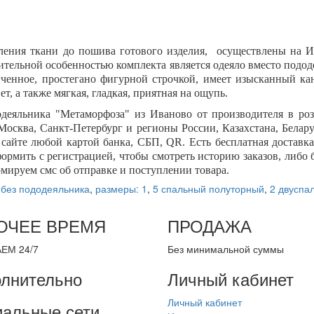
вления ткани до пошива готового изделия, осуществлены на И
ительной особенностью комплекта является одеяло вместо подод
егченное, простегано фигурной строчкой, имеет изысканный ка
ет, а также мягкая, гладкая, приятная на ощупь.
одеяльника "
Метаморфоза
" из Иваново от производителя в р
Москва, Санкт-Петербург и регионы России, Казахстана, Белару
а сайте любой картой банка, СБП,
QR
. Есть бесплатная достав
формить с регистрацией, чтобы смотреть историю заказов, либ
ормируем смс об отправке и поступлении товара.
,
без пододеяльника
,
размеры: 1
,
5 спальный полуторный
,
2 двуспа
ОЧЕЕ ВРЕМЯ
ПРОДАЖА
ЕМ 24/7
Без минимальной суммы
лнительно
Личный кабинет
Личный кабинет
альные сети