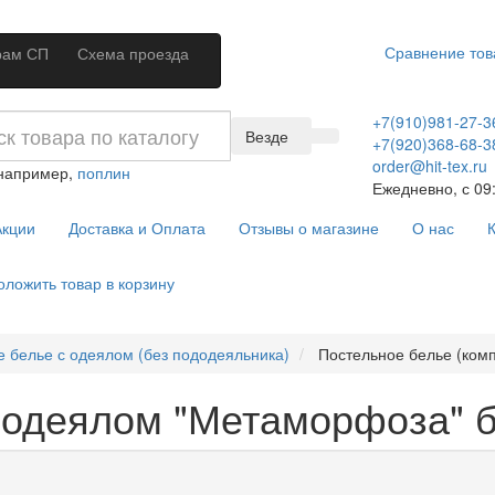
Сравнение тов
рам СП
Схема проезда
+7(910)981-27-3
Везде
+7(920)368-68-3
order@hit-tex.ru
 например,
поплин
Ежедневно, с 09:
кции
Доставка и Оплата
Отзывы о магазине
О нас
К
оложить товар в корзину
 белье с одеялом (без пододеяльника)
Постельное белье (ком
 одеялом "Метаморфоза" 