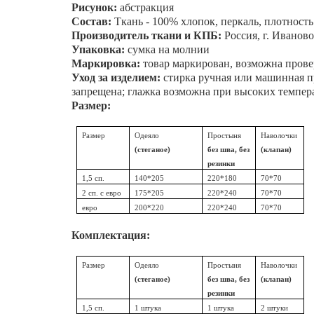
Рисунок:
абстракция
Состав:
Ткань - 100% хлопок, перкаль, плотност
Производитель ткани и КПБ:
Россия, г. Иваново
Упаковка:
сумка на молнии
Маркировка:
товар маркирован, возможна прове
Уход за изделием:
стирка ручная или машинная пр
запрещена; глажка возможна при высоких темпер
Размер:
Размер
Одеяло
Простыня
Наволочки
(стеганое)
без шва, без
(клапан)
резинки
1,5 сп.
140*205
220*180
70*70
2 сп. с евро
175*205
220*240
70*70
евро
200*220
220*240
70*70
Комплектация:
Размер
Одеяло
Простыня
Наволочки
(стеганое)
без шва, без
(клапан)
резинки
1,5 сп.
1 штука
1 штука
2 штуки