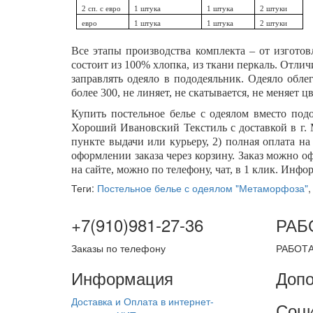
2 сп. с евро
1 штука
1 штука
2 штуки
евро
1 штука
1 штука
2 штуки
Все этапы производства комплекта – от изгото
состоит из 100% хлопка, из ткани перкаль. Отлич
заправлять одеяло в пододеяльник. Одеяло обл
более 300, не линяет, не скатывается, не меняет цв
Купить постельное белье с одеялом вместо под
Хороший Ивановский Текстиль с доставкой в г. 
пункте выдачи или курьеру, 2) полная оплата н
оформлении заказа через корзину. Заказ можно о
на сайте, можно по телефону, чат, в 1 клик. Инф
Теги:
Постельное белье с одеялом "Метаморфоза"
+7(910)981-27-36
РАБ
Заказы по телефону
РАБОТА
Информация
Допо
Доставка и Оплата в интернет-
Соци