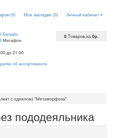
аров (0)
Мои закладки (0)
Личный кабинет
6 Билайн
0
Tоваров,
на
0р.
8
Мегафон
00 до 21:00
ратко об ассортименте
плект с одеялом) "Метаморфоза"
без пододеяльника