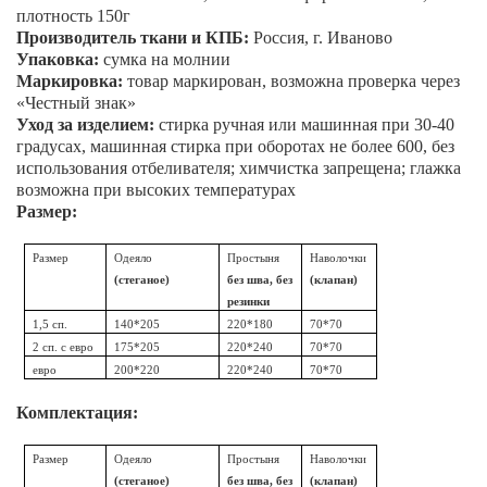
плотность 150г
Производитель ткани и КПБ:
Россия, г. Иваново
Упаковка:
сумка на молнии
Маркировка:
товар маркирован, возможна проверка через
«Честный знак»
Уход за изделием:
стирка ручная или машинная при 30-40
градусах, машинная стирка при оборотах не более 600, без
использования отбеливателя; химчистка запрещена; глажка
возможна при высоких температурах
Размер:
Размер
Одеяло
Простыня
Наволочки
(стеганое)
без шва, без
(клапан)
резинки
1,5 сп.
140*205
220*180
70*70
2 сп. с евро
175*205
220*240
70*70
евро
200*220
220*240
70*70
Комплектация:
Размер
Одеяло
Простыня
Наволочки
(стеганое)
без шва, без
(клапан)