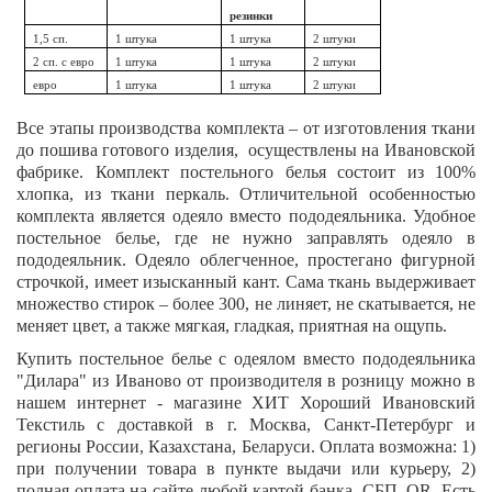
резинки
1,5 сп.
1 штука
1 штука
2 штуки
2 сп. с евро
1 штука
1 штука
2 штуки
евро
1 штука
1 штука
2 штуки
Все этапы производства комплекта – от изготовления ткани
до пошива готового изделия, осуществлены на Ивановской
фабрике. Комплект постельного белья состоит из 100%
хлопка, из ткани перкаль. Отличительной особенностью
комплекта является одеяло вместо пододеяльника. Удобное
постельное белье, где не нужно заправлять одеяло в
пододеяльник. Одеяло облегченное, простегано фигурной
строчкой, имеет изысканный кант. Сама ткань выдерживает
множество стирок – более 300, не линяет, не скатывается, не
меняет цвет, а также мягкая, гладкая, приятная на ощупь.
Купить постельное белье с одеялом вместо пододеяльника
"
Дилара
" из Иваново от производителя в розницу можно в
нашем интернет - магазине ХИТ Хороший Ивановский
Текстиль с доставкой в г. Москва, Санкт-Петербург и
регионы России, Казахстана, Беларуси. Оплата возможна: 1)
при получении товара в пункте выдачи или курьеру, 2)
полная оплата на сайте любой картой банка, СБП,
QR
. Есть