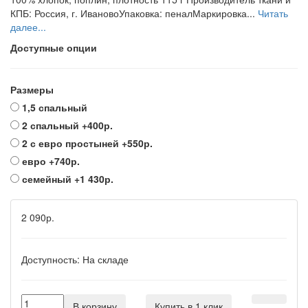
КПБ: Россия, г. ИвановоУпаковка: пеналМаркировка...
Читать
далее...
Доступные опции
Размеры
1,5 спальный
2 спальный
+400р.
2 с евро простыней
+550р.
евро
+740р.
семейный
+1 430р.
2 090р.
Доступность:
На складе
В корзину
Купить в 1 клик