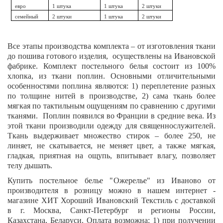
евро
1 штука
1 штука
2 штуки
семейный
2 штуки
1 штука
2 штуки
Все этапы производства комплекта – от изготовления ткани
до пошива готового изделия, осуществлены на Ивановской
фабрике. Комплект постельного белья состоит из 100%
хлопка, из ткани поплин. Основными отличительными
особенностями поплина являются: 1) переплетение разных
по толщине нитей в производстве, 2) сама ткань более
мягкая по тактильным ощущениям по сравнению с другими
тканями. Поплин появился во Франции в средние века. Из
этой ткани производили одежду для священнослужителей.
Ткань выдерживает множество стирок – более 250, не
линяет, не скатывается, не меняет цвет, а также мягкая,
гладкая, приятная на ощупь, впитывает влагу, позволяет
телу дышать.
Купить постельное белье "
Ожерелье
" из Иваново от
производителя в розницу можно в нашем интернет -
магазине ХИТ Хороший Ивановский Текстиль с доставкой
в г. Москва, Санкт-Петербург и регионы России,
Казахстана, Беларуси. Оплата возможна: 1) при получении