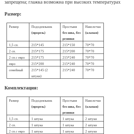
запрещена; глажка возможна при высоких температурах
Размер:
Размер
Пододеяльник
Простыня
Наволочки
(прорезь)
без шва, без
(клапан)
резинки
1,5 сп.
215*145
215*150
70*70
2 сп.
215*175
215*200
70*70
2 сп.с евро
215*175
215*240
70*70
евро
215*200
215*240
70*70
семейный
215*145 (2
215*240
70*70
штуки)
Комплектация:
Размер
Пододеяльник
Простыня
Наволочки
(прорезь)
без шва, без
(клапан)
резинки
1,5 сп.
1 штука
1 штука
2 штуки
2 сп.
1 штука
1 штука
2 штуки
2 сп.с евро
1 штука
1 штука
2 штуки