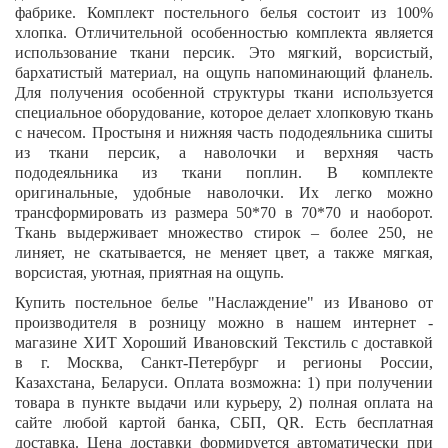
фабрике. Комплект постельного белья состоит из 100%
хлопка. Отличительной особенностью комплекта является
использование ткани персик. Это мягкий, ворсистый,
бархатистый материал, на ощупь напоминающий фланель.
Для получения особенной структуры ткани используется
специальное оборудование, которое делает хлопковую ткань
с начесом. Простыня и нижняя часть пододеяльника сшиты
из ткани персик, а наволочки и верхняя часть
пододеяльника из ткани поплин. В комплекте
оригинальные, удобные наволочки. Их легко можно
трансформировать из размера 50*70 в 70*70 и наоборот.
Ткань выдерживает множество стирок – более 250, не
линяет, не скатывается, не меняет цвет, а также мягкая,
ворсистая, уютная, приятная на ощупь.
Купить постельное белье
"Наслаждение"
из Иваново от
производителя в розницу можно в нашем интернет -
магазине ХИТ Хороший Ивановский Текстиль с доставкой
в г. Москва, Санкт-Петербург и регионы России,
Казахстана, Беларуси. Оплата возможна: 1) при получении
товара в пункте выдачи или курьеру, 2) полная оплата на
сайте любой картой банка, СБП,
QR
. Есть бесплатная
доставка. Цена доставки формируется автоматически при