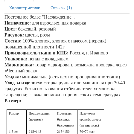
Характеристики
Отзывы (1)
Постельное белье
"Наслаждение"
.
Назначение:
для взрослых, для подарка
Цвет:
бежевый, розовый
Рисунок:
цветы, розы
Состав:
100% хлопок, хлопок с начесом (персик)
повышенной плотности 142г
Производитель ткани и КПБ:
Россия, г. Иваново
Упаковка:
пенал
с вкладышем
Маркировка:
товар маркирован, возможна проверка через
«Честный знак»
Усадка:
минимальна (есть цех по пропариванию ткани)
Уход за изделием:
стирка ручная или машинная при 30-40
градусах, без использования отбеливателя; химчистка
запрещена; глажка возможна при высоких температурах
Размер:
Размер
Пододеяльник
Простыня
Наволочки-
(прорезь)
без шва,
трансформеры
без резинки
(на кнопках)
1,5 сп.
215*143
215*150
70*70 или