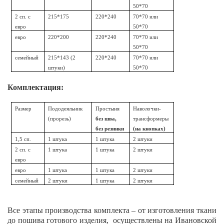
50*70
2 сп. с
215*175
220*240
70*70 или
евро
50*70
евро
220*200
220*240
70*70 или
50*70
семейный
215*143 (2
220*240
70*70 или
штуки)
50*70
Комплектация:
Размер
Пододеяльник
Простыня
Наволочки-
(прорезь)
без шва,
трансформеры
без резинки
(на кнопках)
1,5 сп.
1 штука
1 штука
2 штуки
2 сп. с
1 штука
1 штука
2 штуки
евро
евро
1 штука
1 штука
2 штуки
семейный
2 штуки
1 штука
2 штуки
Все этапы производства комплекта – от изготовления ткани
до пошива готового изделия, осуществлены на Ивановской