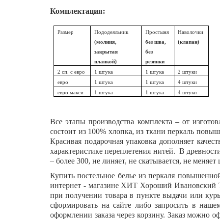
Комплектация:
Размер
Пододеяльник
Простыня
Наволочки
(молния,
без шва,
(клапан)
закрытая
без
планкой)
резинки
2 сп. с евро
1 штука
1 штука
2 штуки
евро
1 штука
1 штука
4 штуки
евро макси
1 штука
1 штука
4 штуки
Все этапы производства комплекта – от изгото
состоит из 100% хлопка, из ткани перкаль повыш
Красивая подарочная упаковка дополняет качес
характеристике переплетения нитей. В древности
– более 300, не линяет, не скатывается, не меняет 
Купить постельное белье из перкаля повышенно
интернет - магазине ХИТ Хороший Ивановский Тек
при получении товара в пункте выдачи или курь
сформировать на сайте либо запросить в нашем
оформлении заказа через корзину. Заказ можно о