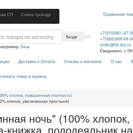
Сравнение тов
рам СП
Схема проезда
+7(910)981-27-3
Везде
+7(920)368-68-3
order@hit-tex.ru
 например,
Бязь
Ежедневно, с 09:
кции
Доставка и Оплата
Отзывы о магазине
О нас
К
оложить товар в корзину
100% хлопок, повышенная плотность)
00% хлопок, увеличенная простыня)
нная ночь" (100% хлопок, 
а-книжка, пододеяльник на