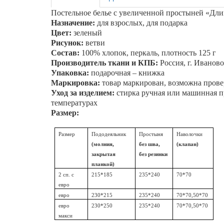
Постельное белье с увеличенной простыней «
Дли
Назначение:
для взрослых, для подарка
Цвет:
зеленый
Рисунок:
ветви
Состав:
100% хлопок, перкаль, плотность 125 г
Производитель ткани и КПБ:
Россия, г. Иваново
Упаковка:
подарочная – книжка
Маркировка:
товар маркирован, возможна прове
Уход за изделием:
стирка ручная или машинная пр
температурах
Размер:
Размер
Пододеяльник
Простыня
Наволочки
(молния,
без шва,
(клапан)
закрытая
без резинки
планкой)
2 сп. с
215*185
235*240
70*70
евро
евро
230*215
235*240
70*70,50*70
евро
230*250
235*240
70*70,50*70
макси