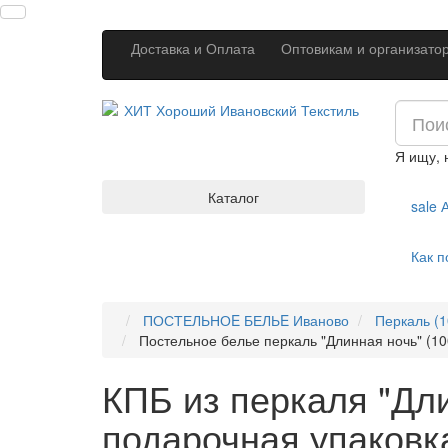
Доставка и Оплата
Оптовикам и организато
Я ищу,
Каталог
sale
А
Как п
ПОСТЕЛЬНОE БЕЛЬE Иваново
Перкаль (
Постельное белье перкаль "Длинная ночь" (1
КПБ из перкаля "Дли
подарочная упаковк