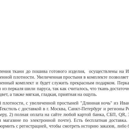
вления ткани до пошива готового изделия, осуществлены на И
енной плотности. Увеличенная простыня в комплекте позволяет 
твенный комплект и будет служить прекрасным подарком. Перка
 из перкаля шили паруса, так как считалось, что ткань достато
цвет, а также мягкая, гладкая, приятная на ощупь.
й плотности, с увеличенной простыней "
Длинная ночь
" из Ива
стиль с доставкой в г. Москва, Санкт-Петербург и регионы Ро
еру, 2) полная оплата на сайте любой картой банка, СБП,
QR
,
 магазине по электронной почте). Есть бесплатная доставка
формить с регистрацией, чтобы смотреть историю заказов, либ