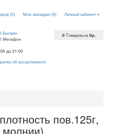
аров (0)
Мои закладки (0)
Личный кабинет
6 Билайн
0
Tоваров,
на
0р.
8
Мегафон
00 до 21:00
ратко об ассортименте
плотность пов.125г,
 молнии).