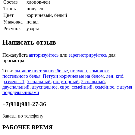
Состав
хлопок-лен
Ткань
полулен
Цвет
коричневый, белый
Упаковка
пенал
Рисунок
узоры
Написать отзыв
Пожалуйста
авторизуйтесь
или
зарегистрируйтесь
для
просмотра
Теги:
льняное постельное белье
,
полулен
,
комплект
постельного белья
,
Петухи коричневые на белом
,
лен
,
кпб
,
размеры: 1
,
5 спальный
,
полуторный
,
2 спальный
,
двуспальный
,
двуспальное
,
евро
,
семейный
,
семейное
,
с двумя
пододеяльниками
+7(910)981-27-36
Заказы по телефону
РАБОЧЕЕ ВРЕМЯ