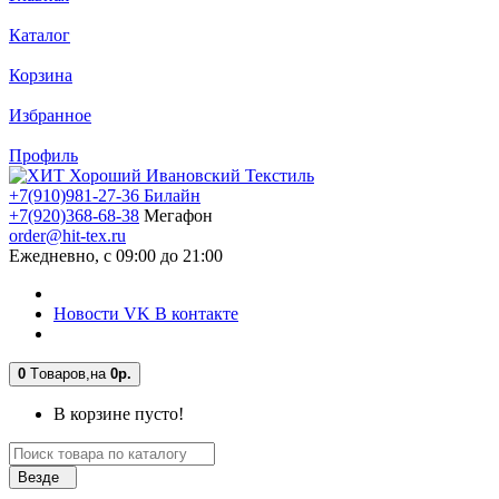
Каталог
Корзина
Избранное
Профиль
+7(910)981-27-36 Билайн
+7(920)368-68-38
Мегафон
order@hit-tex.ru
Ежедневно, с 09:00 до 21:00
Новости VK В контакте
0
Tоваров,
на
0р.
В корзине пусто!
Везде