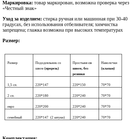
Маркировка:
товар маркирован, возможна проверка через
«Честный знак»
Уход за изделием:
стирка ручная или машинная при 30-40
градусах, без использования отбеливателя; химчистка
запрещена; глажка возможна при высоких температурах
Размер:
Размер
Пододеяльник со
Простыня
со
Наволочки
швом
(прорезь)
швом, без
(клапан)
резинки
1,5 сп.
220*147
220*150
70*70
2 сп.
220*180
220*240
70*70
евро
220*200
220*240
70*70
семейный
220*147 (2 штуки)
220*240
70*70
Комплектация: