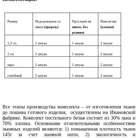
Размер
Пододеяльник со
Простыня
со
Наволочки
швом
(прорезь)
швом, без
(клапан)
резинки
1,5 сп.
1 штука
1 штука
2 штуки
2 сп.
1 штука
1 штука
2 штуки
евро
1 штука
1 штука
2 штуки
семейный
2 штуки
1 штука
2 штуки
Все этапы производства комплекта – от изготовления ткани
до пошива готового изделия, осуществлены на Ивановской
фабрике. Комплект постельного белья состоит из 30% льна и
70% хлопка. Основными отличительными особенностями
льняных изделий являются: 1) повышенная плотность ткани
145г за счет льняной нити, 2) экологичность и