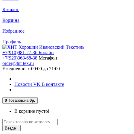
Каталог
Корзина
Избранное
Профиль
+7(910)981-27-36 Билайн
+7(920)368-68-38
Мегафон
order@hit-tex.ru
Ежедневно, с 09:00 до 21:00
Новости VK В контакте
0
Tоваров,
на
0р.
В корзине пусто!
Везде