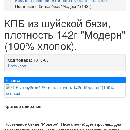
Бязь повышенной плотности шуйская (142 г/м2)
Постельное белье бязь "Модерн" (142г)
КПБ из шуйской бязи,
плотность 142г "Модерн"
(100% хлопок).
Код товара:
1313-03
1 отзывов
Новинка
Краткое описание
Постельное белье "Модерн". Назначение: для взрослых, для
подаркаЦвет: серый, коричневыйРисунок: геометрияСостав: