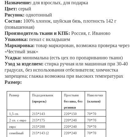
Назначение:
для взрослых, для подарка
Цвет:
серый
Рисунок:
однотонный
Состав:
100% хлопок, шуйская бязь, плотность 142 г
(повышенная)
Производитель ткани и КПБ:
Россия, г. Иваново
Упаковка:
пенал
с вкладышем
Маркировка:
товар маркирован, возможна проверка через
«Честный знак»
Усадка:
минимальна (есть цех по пропариванию ткани)
Уход за изделием:
стирка ручная или машинная при 30-40
градусах, без использования отбеливателя; химчистка
запрещена; глажка возможна при высоких температурах
Размер:
Размер
Пододеяльник
Простыня
Наволочки
(прорезь)
без шва, без
(клапан)
резинки
1,5 сп.
215*143
220*150
70*70
2 сп. с евро
215*175
220*240
70*70
евро
215*200
220*240
70*70
семейный
215*143 (2
220*240
70*70