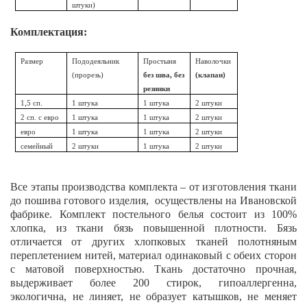
штуки)
Комплектация:
Размер
Пододеяльник
Простыня
Наволочки
(прорезь)
без шва, без
(клапан)
резинки
1,5 сп.
1 штука
1 штука
2 штуки
2 сп. с евро
1 штука
1 штука
2 штуки
евро
1 штука
1 штука
2 штуки
семейный
2 штуки
1 штука
2 штуки
Все этапы производства комплекта – от изготовления ткани
до пошива готового изделия, осуществлены на Ивановской
фабрике. Комплект постельного белья состоит из 100%
хлопка, из ткани бязь повышенной плотности. Бязь
отличается от других хлопковых тканей полотняным
переплетением нитей, материал одинаковый с обеих сторон
с матовой поверхностью. Ткань достаточно прочная,
выдерживает более 200 стирок, гипоаллергенна,
экологична, не линяет, не образует катышков, не меняет