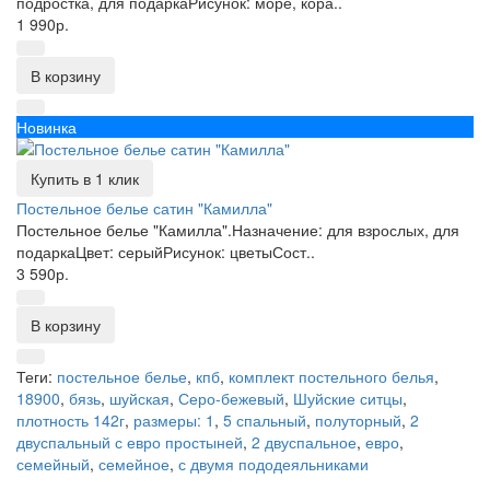
подростка, для подаркаРисунок: море, кора..
1 990р.
В корзину
Новинка
Купить в 1 клик
Постельное белье сатин "Камилла"
Постельное белье "Камилла".Назначение: для взрослых, для
подаркаЦвет: серыйРисунок: цветыСост..
3 590р.
В корзину
Теги:
постельное белье
,
кпб
,
комплект постельного белья
,
18900
,
бязь
,
шуйская
,
Серо-бежевый
,
Шуйские ситцы
,
плотность 142г
,
размеры: 1
,
5 спальный
,
полуторный
,
2
двуспальный с евро простыней
,
2 двуспальное
,
евро
,
семейный
,
семейное
,
с двумя пододеяльниками