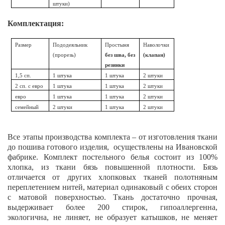
штуки)
Комплектация:
Размер
Пододеяльник
Простыня
Наволочки
(прорезь)
без шва, без
(клапан)
резинки
1,5 сп.
1 штука
1 штука
2 штуки
2 сп. с евро
1 штука
1 штука
2 штуки
евро
1 штука
1 штука
2 штуки
семейный
2 штуки
1 штука
2 штуки
Все этапы производства комплекта – от изготовления ткани
до пошива готового изделия, осуществлены на Ивановской
фабрике. Комплект постельного белья состоит из 100%
хлопка, из ткани бязь повышенной плотности. Бязь
отличается от других хлопковых тканей полотняным
переплетением нитей, материал одинаковый с обеих сторон
с матовой поверхностью. Ткань достаточно прочная,
выдерживает более 200 стирок, гипоаллергенна,
экологична, не линяет, не образует катышков, не меняет