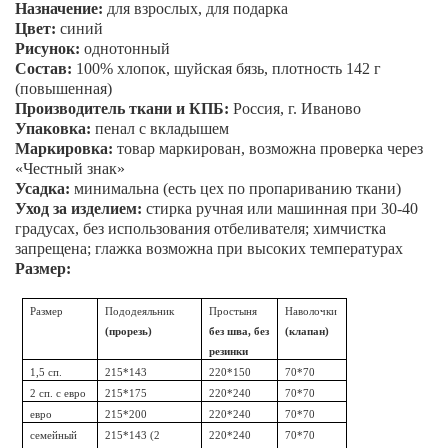
Назначение:
для взрослых, для подарка
Цвет:
синий
Рисунок:
однотонный
Состав:
100% хлопок, шуйская бязь, плотность 142 г
(повышенная)
Производитель ткани и КПБ:
Россия, г. Иваново
Упаковка:
пенал
с вкладышем
Маркировка:
товар маркирован, возможна проверка через
«Честный знак»
Усадка:
минимальна (есть цех по пропариванию ткани)
Уход за изделием:
стирка ручная или машинная при 30-40
градусах, без использования отбеливателя; химчистка
запрещена; глажка возможна при высоких температурах
Размер:
Размер
Пододеяльник
Простыня
Наволочки
(прорезь)
без шва, без
(клапан)
резинки
1,5 сп.
215*143
220*150
70*70
2 сп. с евро
215*175
220*240
70*70
евро
215*200
220*240
70*70
семейный
215*143 (2
220*240
70*70