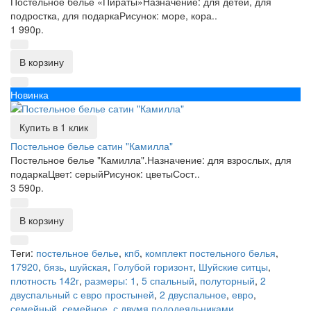
Постельное белье «Пираты»Назначение: для детей, для
подростка, для подаркаРисунок: море, кора..
1 990р.
В корзину
Новинка
Купить в 1 клик
Постельное белье сатин "Камилла"
Постельное белье "Камилла".Назначение: для взрослых, для
подаркаЦвет: серыйРисунок: цветыСост..
3 590р.
В корзину
Теги:
постельное белье
,
кпб
,
комплект постельного белья
,
17920
,
бязь
,
шуйская
,
Голубой горизонт
,
Шуйские ситцы
,
плотность 142г
,
размеры: 1
,
5 спальный
,
полуторный
,
2
двуспальный с евро простыней
,
2 двуспальное
,
евро
,
семейный
,
семейное
,
с двумя пододеяльниками