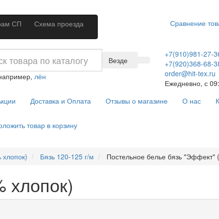
Сравнение тов
рам СП
Схема проезда
+7(910)981-27-3
Везде
+7(920)368-68-3
order@hit-tex.ru
 например,
лён
Ежедневно, с 09:
кции
Доставка и Оплата
Отзывы о магазине
О нас
К
оложить товар в корзину
 хлопок)
Бязь 120-125 г/м
Постельное белье бязь "Эффект" 
 хлопок)