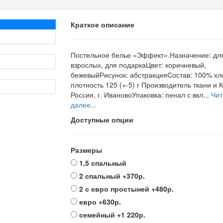
Краткое описание
Постельное белье «Эффект».Назначение: дл
взрослых, для подаркаЦвет: коричневый,
бежевыйРисунок: абстракцияСостав: 100% хл
плотность 125 (+-5) г Производитель ткани и 
Россия, г. ИвановоУпаковка: пенал с вкл...
Чит
далее...
Доступные опции
Размеры
1,5 спальный
2 спальный
+370р.
2 с евро простыней
+480р.
евро
+630р.
семейный
+1 220р.