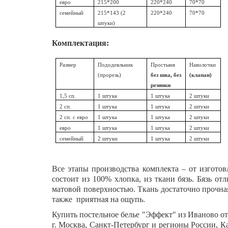
евро
215*200
220*240
70*70
семейный
215*143 (2
220*240
70*70
штуки)
Комплектация:
Размер
Пододеяльник
Простыня
Наволочки
(прорезь)
без шва, без
(клапан)
резинки
1,5 сп.
1 штука
1 штука
2 штуки
2 сп.
1 штука
1 штука
2 штуки
2 сп. с евро
1 штука
1 штука
2 штуки
евро
1 штука
1 штука
2 штуки
семейный
2 штуки
1 штука
2 штуки
Все этапы производства комплекта – от изгото
состоит из 100% хлопка, из ткани бязь. Бязь о
матовой поверхностью. Ткань достаточно прочная,
также приятная на ощупь.
Купить постельное белье "
Эффект
" из Иваново о
г. Москва, Санкт-Петербург и регионы России, Ка