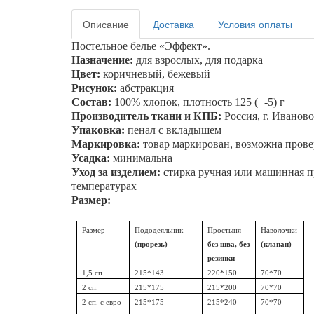
Описание
Доставка
Условия оплаты
Постельное белье «
Эффект
».
Назначение:
для взрослых, для подарка
Цвет:
коричневый, бежевый
Рисунок:
абстракция
Состав:
100% хлопок, плотность 125 (+-5) г
Производитель ткани и КПБ:
Россия, г. Иваново
Упаковка:
пенал
с вкладышем
Маркировка:
товар маркирован, возможна прове
Усадка:
минимальна
Уход за изделием:
стирка ручная или машинная пр
температурах
Размер:
Размер
Пододеяльник
Простыня
Наволочки
(прорезь)
без шва, без
(клапан)
резинки
1,5 сп.
215*143
220*150
70*70
2 сп.
215*175
215*200
70*70
2 сп. с евро
215*175
215*240
70*70