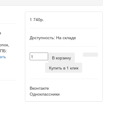
1 740р.
я
Доступность:
На складе
опок,
КПБ:
ать
В корзину
Купить в 1 клик
Вконтакте
Одноклассники