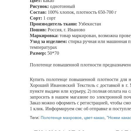
Цвет:
какао
Рисунок:
однотонный
Состав:
100% хлопок, плотность 650-700 г
Сорт:
1 сорт
Производитель ткани:
Узбекистан
Пошив:
Россия, г. Иваново
Маркировка:
товар маркирован, возможна прове
Уход за изделием:
стирка ручная или машинная пр
температурах
Размер:
50*70
Полотенце повышенной плотности предназначено 
Купить полотенце повышенной плотности для н
Хороший Ивановский Текстиль с доставкой в г. 
пункте выдачи или курьеру, 2) полная оплата на 
запросить в нашем магазине по электронной почт
Заказ можно оформить с регистрацией, чтобы смот
1 клик. Информируем смс об отправке и поступле
Теги:
Полотенце махровое
,
цвет-какао
,
"Ножки кака