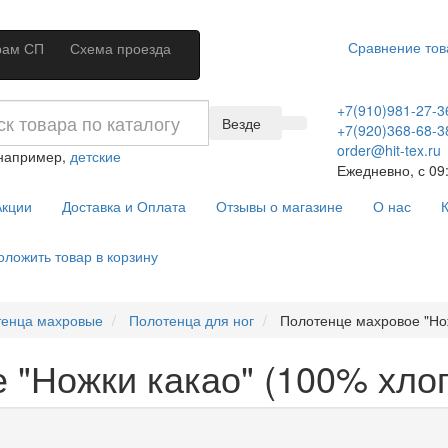
Сравнение тов
рам СП
Схема проезда
+7(910)981-27-3
Везде
+7(920)368-68-3
order@hit-tex.ru
 например,
детские
Ежедневно, с 09:
кции
Доставка и Оплата
Отзывы о магазине
О нас
К
оложить товар в корзину
тенца махровые
Полотенца для ног
Полотенце махровое "Но
"Ножки какао" (100% хлопо