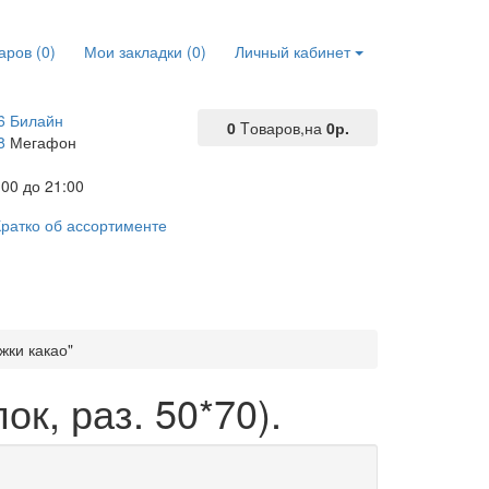
аров (0)
Мои закладки (0)
Личный кабинет
6 Билайн
0
Tоваров,
на
0р.
8
Мегафон
00 до 21:00
ратко об ассортименте
жки какао"
к, раз. 50*70).