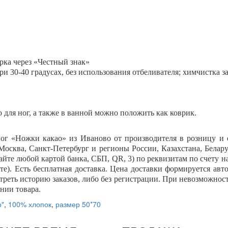
рка через «Честный знак»
и 30-40 градусах, без использования отбеливателя; химчистка 
для ног, а также в ванной можно положить как коврик.
ог «
Ножки какао
» из Иваново от производителя в розницу и
Москва, Санкт-Петербург и регионы России, Казахстана, Белару
сайте любой картой банка, СБП,
QR
,
3) по реквизитам по счету н
е). Есть бесплатная доставка. Цена доставки формируется авт
реть историю заказов, либо без регистрации. При невозможност
нии товара.
о"
,
100% хлопок
,
размер 50*70