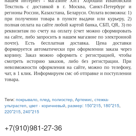
нашем интернет - магазине ХИТ Хороший Ивановский
Текстиль с доставкой в г. Москва, Санкт-Петербург и
регионы России, Казахстана, Беларуси. Оплата возможна: 1)
при получении товара в пункте выдачи или курьеру, 2)
полная оплата на сайте любой картой банка, СБП,
QR
, 3) по
реквизитам по счету на оплату (счет можно сформировать
на сайте, либо запросить в нашем магазине по электронной
почте). Есть бесплатная доставка. Цена доставки
формируется автоматически при оформлении заказа через
корзину. Заказ можно оформить с регистрацией, чтобы
смотреть историю заказов, либо без регистрации. При
невозможности оформления на сайте, можно по телефону,
чат, в 1 клик. Информируем смс об отправке и поступлении
товара.
Теги:
покрывало
,
плед
,
полиэстер
,
Артемис
,
стежка-
ультрастеп
,
цвет - коричневый
,
размер: 150*215
,
180*215
,
220*215
,
240*215
+7(910)981-27-36