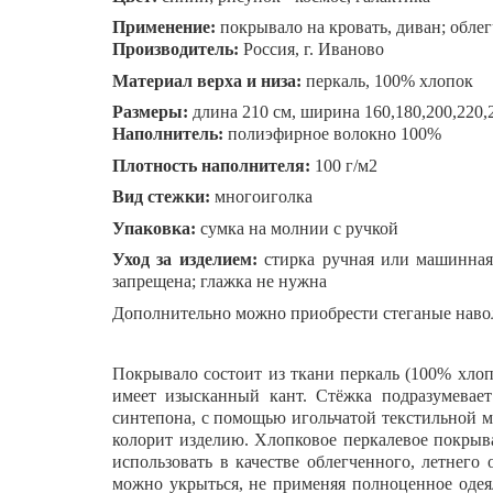
Применение:
покрывало на кровать, диван; обле
Производитель
:
Россия, г. Иваново
Материал верха и низа
:
перкаль, 100% хлопок
Размеры:
длина 210 см, ширина 160,180,200,220,
Наполнитель
:
полиэфирное волокно 100%
Плотность наполнителя
:
100 г/м2
Вид стежки
:
многоиголка
Упаковка
:
сумка на молнии с ручкой
Уход за изделием:
стирка ручная или машинная 
запрещена; глажка не нужна
Дополнительно можно приобрести стеганые навол
Покрывало состоит из ткани перкаль (100% хлоп
имеет изысканный кант. Стёжка подразумевает
синтепона, с помощью игольчатой текстильной 
колорит изделию. Хлопковое перкалевое покрыв
использовать в качестве облегченного, летнего
можно укрыться, не применяя полноценное одея