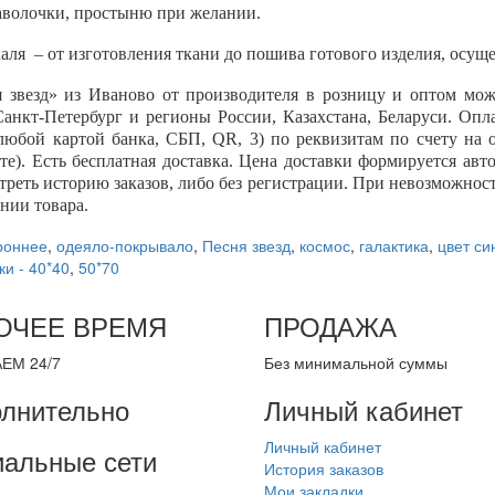
аволочки, простыню при желании.
аля – от изготовления ткани до пошива готового изделия, осущ
я звезд» из Иваново от производителя в розницу и оптом м
Санкт-Петербург и регионы России, Казахстана, Беларуси. Опл
е любой картой банка, СБП,
QR
, 3) по реквизитам по счету на
е). Есть бесплатная доставка. Цена доставки формируется авт
реть историю заказов, либо без регистрации. При невозможност
нии товара.
роннее
,
одеяло-покрывало
,
Песня звезд
,
космос
,
галактика
,
цвет си
и - 40*40
,
50*70
ОЧЕЕ ВРЕМЯ
ПРОДАЖА
ЕМ 24/7
Без минимальной суммы
лнительно
Личный кабинет
Личный кабинет
альные сети
История заказов
Мои закладки