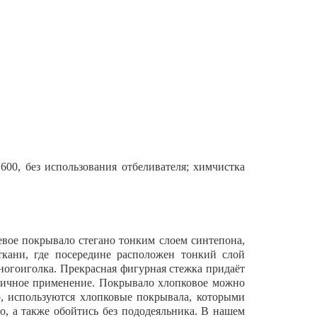
00, без использования отбеливателя; химчистка
евое покрывало стегано тонким слоем синтепона,
ткани, где посередине расположен тонкий слой
огоиголка. Прекрасная фигурная стежка придаёт
ктичное применение. Покрывало хлопковое можно
ко, используются хлопковые покрывала, которыми
, а также обойтись без пододеяльника. В нашем