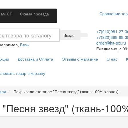
Сравнение тов
рам СП
Схема проезда
+7(910)981-27-3
Везде
+7(920)368-68-3
order@hit-tex.ru
 например,
Бязь
Ежедневно, с 09:
кции
Доставка и Оплата
Отзывы о магазине
О нас
К
оложить товар в корзину
аля
Покрывало стеганое "Песня звезд" (ткань-100% хлопок).
"Песня звезд" (ткань-100%