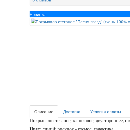
Новинка
Описание
Доставка
Условия оплаты
Покрывало стеганое, хлопковое, двустороннее, с 
Цвет:
синий
; рисунок - космос, галактика