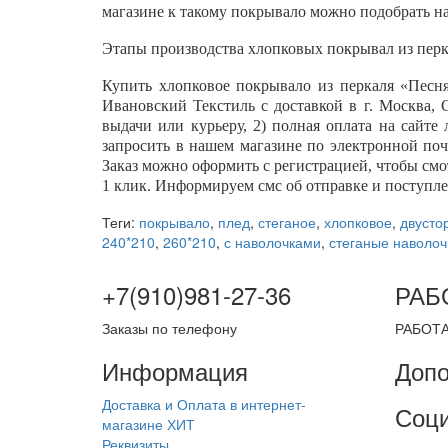
магазине к такому покрывало можно подобрать н
Этапы производства хлопковых покрывал из перк
Купить хлопковое покрывало из перкаля «Песн
Ивановский Текстиль с доставкой в г. Москва, 
выдачи или курьеру, 2) полная оплата на сайт
запросить в нашем магазине по электронной почт
Заказ можно оформить с регистрацией, чтобы смот
1 клик. Информируем смс об отправке и поступле
Теги:
покрывало
,
плед
,
стеганое
,
хлопковое
,
двусто
240*210
,
260*210
,
с наволочками
,
стеганые наволочк
+7(910)981-27-36
РАБ
Заказы по телефону
РАБОТА
Информация
Допо
Доставка и Оплата в интернет-
Соци
магазине ХИТ
Реквизиты