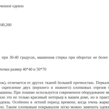
гченное одеяло
240,260
при 30-40 градусах, машинная стирка при оборотах не более 6
очки размер 40*40 и 50*70
ок), отличается от других тканей большей прочностью. Перкал
 скрепление двух (верхнего и нижнего) хлопковых отрезов 
машины. При пошиве используется современное оборудование мн
ало это не только красивый интерьер в вашем доме, но и пра
 одеяла. Особенно в летний период времени, когда очень жар
ло. Таким хлопковым покрывалом легко можно заменить одеяло