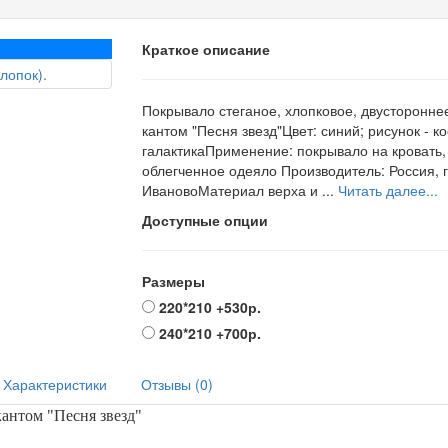
Краткое описание
Покрывало стеганое, хлопковое, двустороннее
кантом "Песня звезд"Цвет: синий; рисунок - к
галактикаПрименение: покрывало на кровать,
облегченное одеяло Производитель: Россия, г
ИвановоМатериал верха и ...
Читать далее...
Доступные опции
Размеры
220*210
+530р.
240*210
+700р.
Характеристики
Отзывы (0)
кантом
"Песня звезд"