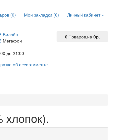
аров (0)
Мои закладки (0)
Личный кабинет
6 Билайн
0
Tоваров,
на
0р.
8
Мегафон
00 до 21:00
ратко об ассортименте
 хлопок).