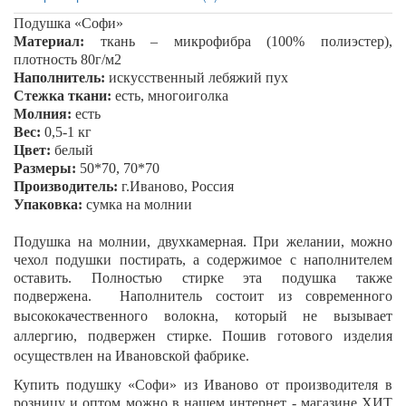
Подушка «Софи»
Материал:
ткань – микрофибра (100% полиэстер),
плотность 80г/м2
Наполнитель:
искусственный лебяжий пух
Стежка ткани:
есть, многоиголка
Молния:
есть
Вес:
0,5-1 кг
Цвет:
белый
Размеры:
50*70, 70*70
Производитель:
г.Иваново, Россия
Упаковка:
сумка на молнии
Подушка на молнии, двухкамерная. При желании, можно
чехол подушки постирать, а содержимое с наполнителем
оставить. Полностью стирке эта подушка также
подвержена.
Наполнитель состоит из современного
высококачественного волокна, который не вызывает
аллергию, подвержен стирке.
Пошив готового изделия
осуществлен на Ивановской фабрике.
Купить подушку
«Софи»
из Иваново от производителя в
розницу и оптом можно в нашем интернет - магазине ХИТ