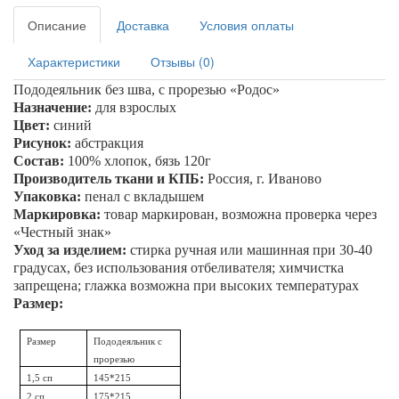
Описание
Доставка
Условия оплаты
Характеристики
Отзывы (0)
Пододеяльник без шва, с прорезью «
Родос
»
Назначение:
для взрослых
Цвет:
синий
Рисунок:
абстракция
Состав:
100% хлопок, бязь 120г
Производитель ткани и КПБ:
Россия, г. Иваново
Упаковка:
пенал
с вкладышем
Маркировка:
товар маркирован, возможна проверка через
«Честный знак»
Уход за изделием:
стирка ручная или машинная при 30-40
градусах, без использования отбеливателя; химчистка
запрещена; глажка возможна при высоких температурах
Размер:
Размер
Пододеяльник с
прорезью
1,5 сп
145*215
2 сп
175*215