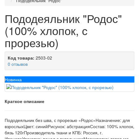
Пододеяльник "Родос"
Пододеяльник "Родос"
(100% хлопок, с
прорезью)
Код товара:
2503-02
0 отзывов
Новинка
Краткое описание
Пододеяльник без шва, с прорезью «Родос»Назначение: для
взрослыхЦвет: синийРисунок: абстракцияСостав: 100% хлопок,
бязь 120гПроизводитель ткани и КПБ: Россия, г.
ИвановоУпаковка: пенал с вкладышемМаркировка: товар ма...