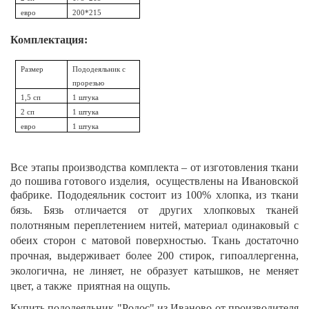
евро
200*215
Комплектация:
Размер
Пододеяльник с
прорезью
1,5 сп
1 штука
2 сп
1 штука
евро
1 штука
Все этапы производства комплекта – от изготовления ткани
до пошива готового изделия, осуществлены на Ивановской
фабрике.
Пододеяльник
состоит из 100% хлопка, из ткани
бязь. Бязь отличается от других хлопковых тканей
полотняным переплетением нитей, материал одинаковый с
обеих сторон с матовой поверхностью. Ткань достаточно
прочная, выдерживает более 200 стирок, гипоаллергенна,
экологична, не линяет, не образует катышков, не меняет
цвет, а также приятная на ощупь.
Купить пододеяльник "
Родос
" из Иваново от производителя