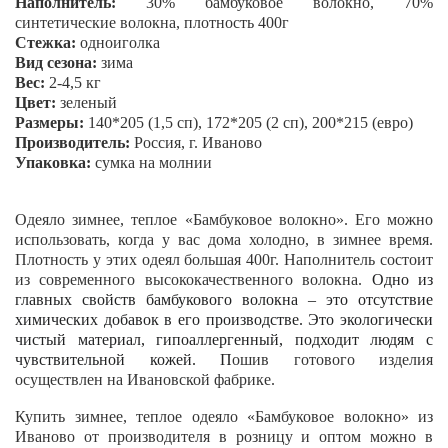
Наполнитель:
30% бамбуковое волокно, 70%
синтетические волокна, плотность 400г
Стежка:
одно
иголка
Вид сезона:
зима
Вес:
2-4,5 кг
Цвет:
зеленый
Размеры:
140*205 (1,5 сп), 172*205 (2 сп), 200*215 (евро)
Производитель:
Россия, г. Иваново
Упаковка:
сумка на молнии
Одеяло зимнее, теплое «
Бамбуковое волокно
». Его можно
использовать, когда у вас дома холодно, в зимнее время.
Плотность у этих одеял большая 400г. Наполнитель состоит
из современного высококачественного волокна.
Одно из
главных свойств бамбукового волокна – это отсутствие
химических добавок в его производстве. Это экологически
чистый материал, гипоаллергенный, подходит людям с
чувствительной кожей. П
ошив готового изделия
осуществлен на Ивановской фабрике.
Купить зимнее, теплое одеяло
«
Бамбуковое волокно
»
из
Иваново от производителя в розницу и оптом можно в