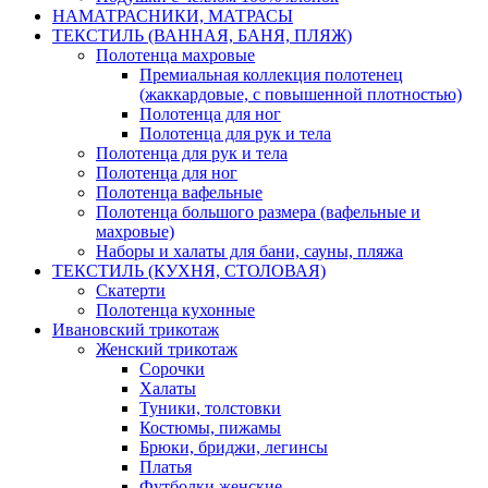
НАМАТРАСНИКИ, МАТРАСЫ
ТЕКСТИЛЬ (ВАННАЯ, БАНЯ, ПЛЯЖ)
Полотенца махровые
Премиальная коллекция полотенец
(жаккардовые, с повышенной плотностью)
Полотенца для ног
Полотенца для рук и тела
Полотенца для рук и тела
Полотенца для ног
Полотенца вафельные
Полотенца большого размера (вафельные и
махровые)
Наборы и халаты для бани, сауны, пляжа
ТЕКСТИЛЬ (КУХНЯ, СТОЛОВАЯ)
Скатерти
Полотенца кухонные
Ивановский трикотаж
Женский трикотаж
Сорочки
Халаты
Туники, толстовки
Костюмы, пижамы
Брюки, бриджи, легинсы
Платья
Футболки женские