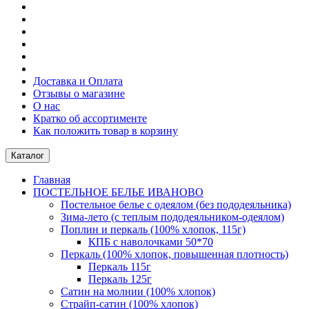
Доставка и Оплата
Отзывы о магазине
О нас
Кратко об ассортименте
Как положить товар в корзину
Каталог
Главная
ПОСТЕЛЬНОE БЕЛЬE ИВАНОВО
Постельное белье с одеялом (без пододеяльника)
Зима-лето (с теплым пододеяльником-одеялом)
Поплин и перкаль (100% хлопок, 115г)
КПБ с наволочками 50*70
Перкаль (100% хлопок, повышенная плотность)
Перкаль 115г
Перкаль 125г
Сатин на молнии (100% хлопок)
Страйп-сатин (100% хлопок)