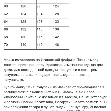
60
120
99
124
62
124
104
128
64
128
108
132
66
132
110
136
68
136
115
142
70
140
119
146
Майка изготовлена на Ивановской фабрике. Ткань в меру
тянется, приятная к телу. Красивая, изысканная одежда для
дома, для повседневной одежды, прогулок и в тоже время
натуральность ткани подарит наслаждение и восторг
покупателю.
Купить майку "Мия (голубой)" из Иваново от производителя в
розницу можно в нашем интернет - магазине ХИТ Хороший
Ивановский Текстиль с доставкой в г. Москва, Санкт-Петербург
и регионы России, Казахстана, Беларуси. Оплата возможна: 1)
при получении товара в пункте выдачи или курьеру, 2) полная