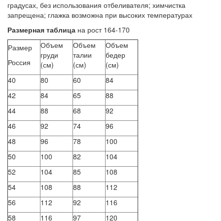
градусах, без использования отбеливателя; химчистка
запрещена; глажка возможна при высоких температурах
Размерная таблица
на рост 164-170
Объем
Объем
Объем
Размер
груди
талии
бедер
Россия
(см)
(см)
(см)
40
80
60
84
42
84
65
88
44
88
68
92
46
92
74
96
48
96
78
100
50
100
82
104
52
104
85
108
54
108
88
112
56
112
92
116
58
116
97
120