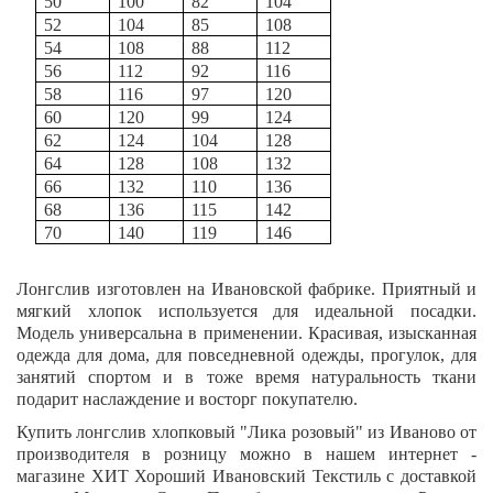
50
100
82
104
52
104
85
108
54
108
88
112
56
112
92
116
58
116
97
120
60
120
99
124
62
124
104
128
64
128
108
132
66
132
110
136
68
136
115
142
70
140
119
146
Лонгслив изготовлен на Ивановской фабрике. Приятный и
мягкий хлопок используется для идеальной посадки.
Модель универсальна в применении. Красивая, изысканная
одежда для дома, для повседневной одежды, прогулок, для
занятий спортом и в тоже время натуральность ткани
подарит наслаждение и восторг покупателю.
Купить лонгслив хлопковый "
Лика розовый
" из Иваново от
производителя в розницу можно в нашем интернет -
магазине ХИТ Хороший Ивановский Текстиль с доставкой