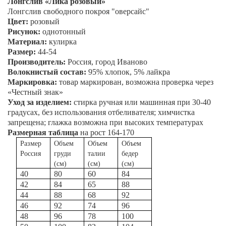
Лонгслив «
Лика розовый
»
Лонгслив свободного покроя "оверсайс"
Цвет:
розовый
Рисунок:
однотонный
Материал:
кулирка
Размер:
44-54
Производитель:
Россия, город Иваново
Волокнистый состав:
95% хлопок, 5% лайкра
Маркировка:
товар маркирован, возможна проверка через
«Честный знак»
Уход за изделием:
стирка ручная или машинная при 30-40
градусах, без использования отбеливателя; химчистка
запрещена; глажка возможна при высоких температурах
Размерная таблица
на рост 164-170
Размер
Объем
Объем
Объем
Россия
груди
талии
бедер
(см)
(см)
(см)
40
80
60
84
42
84
65
88
44
88
68
92
46
92
74
96
48
96
78
100