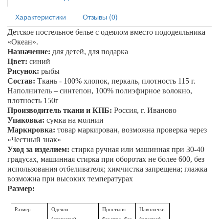
Характеристики
Отзывы (0)
Детское постельное белье с одеялом вместо пододеяльника
«
Океан
».
Назначение:
для детей, для подарка
Цвет:
синий
Рисунок:
рыбы
Состав:
Ткань - 100% хлопок, перкаль, плотность 115 г.
Наполнитель – синтепон, 100% полиэфирное волокно,
плотность 150г
Производитель ткани и КПБ:
Россия, г. Иваново
Упаковка:
сумка на молнии
Маркировка:
товар маркирован, возможна проверка через
«Честный знак»
Уход за изделием:
стирка ручная или машинная при 30-40
градусах, машинная стирка при оборотах не более 600, без
использования отбеливателя; химчистка запрещена; глажка
возможна при высоких температурах
Размер:
Размер
Одеяло
Простыня
Наволочки