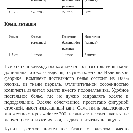
(стеганое)
без шва, без
(клапан)
резинки
1,5 сп.
140*205
220*150
50*70
Комплектация:
Размер
Одеяло
Простыня
Наволочки
(стеганое)
без шва, без
(клапан)
резинки
1,5 сп.
1 штука
1 штука
2 штуки
Все этапы производства комплекта – от изготовления ткани
до пошива готового изделия, осуществлены на Ивановской
фабрике. Комплект постельного белья состоит из 100%
хлопка, из ткани перкаль. Отличительной особенностью
комплекта является одеяло вместо пододеяльника. Удобное
постельное белье, где не нужно заправлять одеяло в
пододеяльник. Одеяло облегченное, простегано фигурной
строчкой, имеет изысканный кант. Сама ткань выдерживает
множество стирок – более 300, не линяет, не скатывается, не
меняет цвет, а также мягкая, гладкая, приятная на ощупь.
Купить детское постельное белье с одеялом вместо