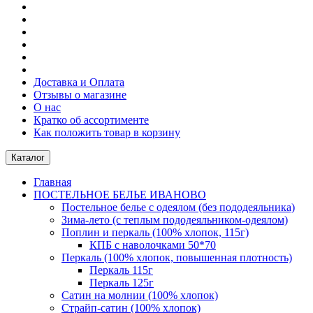
Доставка и Оплата
Отзывы о магазине
О нас
Кратко об ассортименте
Как положить товар в корзину
Каталог
Главная
ПОСТЕЛЬНОE БЕЛЬE ИВАНОВО
Постельное белье с одеялом (без пододеяльника)
Зима-лето (с теплым пододеяльником-одеялом)
Поплин и перкаль (100% хлопок, 115г)
КПБ с наволочками 50*70
Перкаль (100% хлопок, повышенная плотность)
Перкаль 115г
Перкаль 125г
Сатин на молнии (100% хлопок)
Страйп-сатин (100% хлопок)