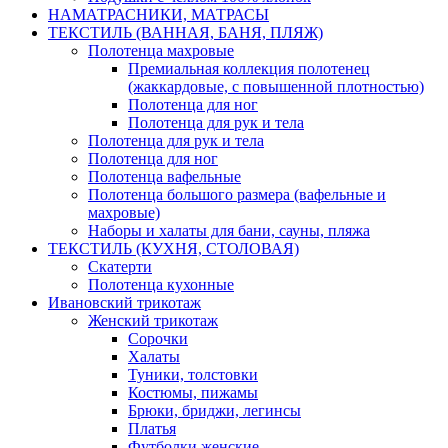
НАМАТРАСНИКИ, МАТРАСЫ
ТЕКСТИЛЬ (ВАННАЯ, БАНЯ, ПЛЯЖ)
Полотенца махровые
Премиальная коллекция полотенец
(жаккардовые, с повышенной плотностью)
Полотенца для ног
Полотенца для рук и тела
Полотенца для рук и тела
Полотенца для ног
Полотенца вафельные
Полотенца большого размера (вафельные и
махровые)
Наборы и халаты для бани, сауны, пляжа
ТЕКСТИЛЬ (КУХНЯ, СТОЛОВАЯ)
Скатерти
Полотенца кухонные
Ивановский трикотаж
Женский трикотаж
Сорочки
Халаты
Туники, толстовки
Костюмы, пижамы
Брюки, бриджи, легинсы
Платья
Футболки женские