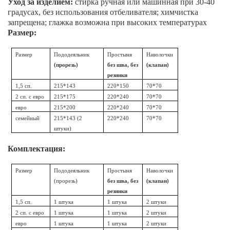
Уход за изделием:
стирка ручная или машинная при 30-40
градусах, без использования отбеливателя; химчистка
запрещена; глажка возможна при высоких температурах
Размер:
Размер
Пододеяльник
Простыня
Наволочки
(прорезь)
без шва, без
(клапан)
резинки
1,5 сп.
215*143
220*150
70*70
2 сп. с евро
215*175
220*240
70*70
евро
215*200
220*240
70*70
семейный
215*143 (2
220*240
70*70
штуки)
Комплектация:
Размер
Пододеяльник
Простыня
Наволочки
(прорезь)
без шва, без
(клапан)
резинки
1,5 сп.
1 штука
1 штука
2 штуки
2 сп. с евро
1 штука
1 штука
2 штуки
евро
1 штука
1 штука
2 штуки