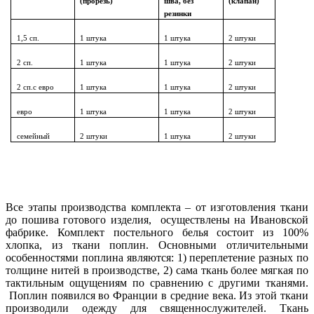
(прорезь)
шва, без
(клапан)
резинки
1,5 сп.
1 штука
1 штука
2 штуки
2 сп.
1 штука
1 штука
2 штуки
2 сп.с евро
1 штука
1 штука
2 штуки
евро
1 штука
1 штука
2 штуки
семейный
2 штуки
1 штука
2 штуки
Все этапы производства комплекта – от изготовления ткани
до пошива готового изделия, осуществлены на Ивановской
фабрике. Комплект постельного белья состоит из 100%
хлопка, из ткани поплин. Основными отличительными
особенностями поплина являются: 1) переплетение разных по
толщине нитей в производстве, 2) сама ткань более мягкая по
тактильным ощущениям по сравнению с другими тканями.
Поплин появился во Франции в средние века. Из этой ткани
производили одежду для священнослужителей. Ткань