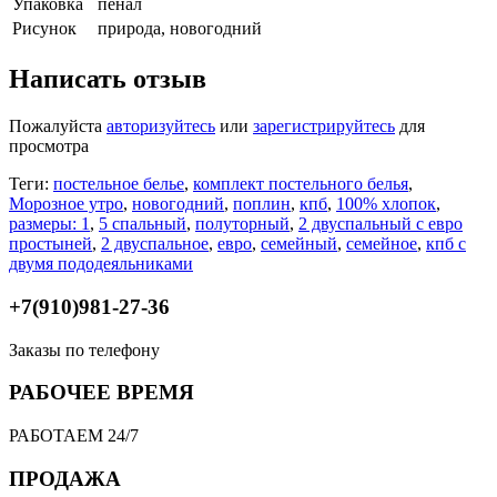
Упаковка
пенал
Рисунок
природа, новогодний
Написать отзыв
Пожалуйста
авторизуйтесь
или
зарегистрируйтесь
для
просмотра
Теги:
постельное белье
,
комплект постельного белья
,
Морозное утро
,
новогодний
,
поплин
,
кпб
,
100% хлопок
,
размеры: 1
,
5 спальный
,
полуторный
,
2 двуспальный с евро
простыней
,
2 двуспальное
,
евро
,
семейный
,
семейное
,
кпб с
двумя пододеяльниками
+7(910)981-27-36
Заказы по телефону
РАБОЧЕЕ ВРЕМЯ
РАБОТАЕМ 24/7
ПРОДАЖА