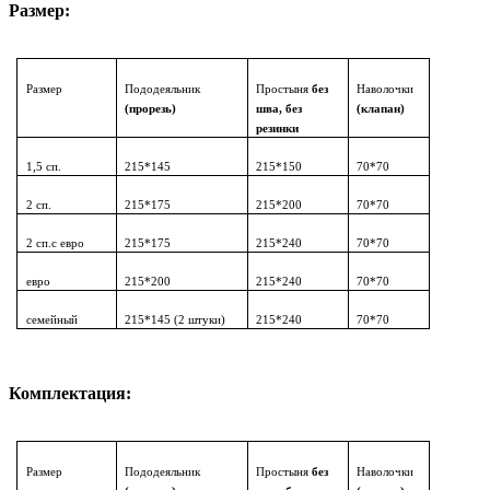
Размер:
Размер
Пододеяльник
Простыня
без
Наволочки
(прорезь)
шва, без
(клапан)
резинки
1,5 сп.
215*145
215*150
70*70
2 сп.
215*175
215*200
70*70
2 сп.с евро
215*175
215*240
70*70
евро
215*200
215*240
70*70
семейный
215*145 (2 штуки)
215*240
70*70
Комплектация:
Размер
Пододеяльник
Простыня
без
Наволочки