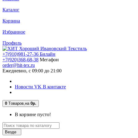
Каталог
Корзина
Избранное
Профиль
+7(910)981-27-36 Билайн
+7(920)368-68-38
Мегафон
order@hit-tex.ru
Ежедневно, с 09:00 до 21:00
Новости VK В контакте
0
Tоваров,
на
0р.
В корзине пусто!
Везде