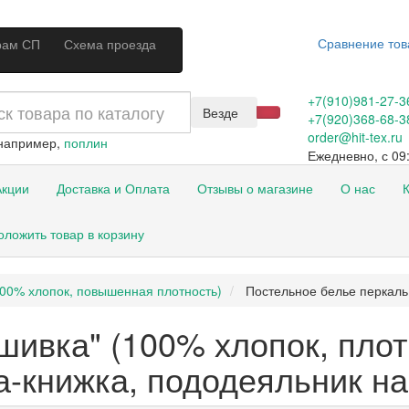
Сравнение тов
рам СП
Схема проезда
+7(910)981-27-3
Везде
+7(920)368-68-3
order@hit-tex.ru
 например,
поплин
Ежедневно, с 09:
кции
Доставка и Оплата
Отзывы о магазине
О нас
К
оложить товар в корзину
100% хлопок, повышенная плотность)
Постельное белье перкаль
ивка" (100% хлопок, плот
а-книжка, пододеяльник на