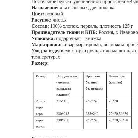
Постельное белье с увеличенной простыней «
Выш
Назначение:
для взрослых, для подарка
Цвет:
розовый
Рисунок:
листья
Состав:
100% хлопок, перкаль, плотность 125 г
Производитель ткани и КПБ:
Россия, г. Иваново
Упаковка:
подарочная – книжка
Маркировка:
товар маркирован, возможна прове
Уход за изделием:
стирка ручная или машинная пр
температурах
Размер:
Размер
Пододеяльник
Простыня
Наволочки
(молния,
без шва,
(клапан)
закрытая
без резинки
планкой)
2 сп. с
215*185
235*240
70*70
евро
евро
230*215
235*240
70*70,50*70
евро
230*250
235*240
70*70,50*70
макси