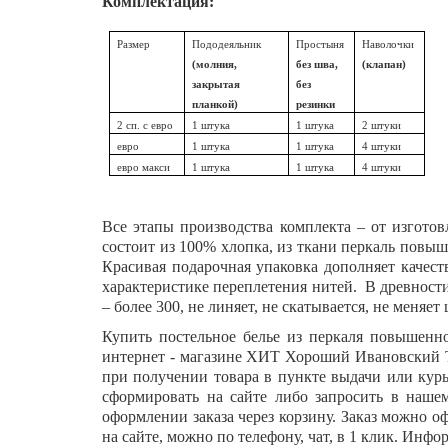
Комплектация:
Размер
Пододеяльник
Простыня
Наволочки
(молния,
без шва,
(клапан)
закрытая
без
планкой)
резинки
2 сп. с евро
1 штука
1 штука
2 штуки
евро
1 штука
1 штука
4 штуки
евро макси
1 штука
1 штука
4 штуки
Все этапы производства комплекта – от изгото
состоит из 100% хлопка, из ткани перкаль повыш
Красивая подарочная упаковка дополняет качес
характеристике переплетения нитей. В древности
– более 300, не линяет, не скатывается, не меняет 
Купить постельное белье из перкаля повышенн
интернет - магазине ХИТ Хороший Ивановский Тек
при получении товара в пункте выдачи или курь
сформировать на сайте либо запросить в нашем
оформлении заказа через корзину. Заказ можно о
на сайте, можно по телефону, чат, в 1 клик. Инф