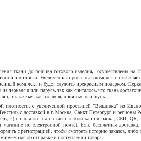
вления ткани до пошива готового изделия, осуществлены на И
енной плотности. Увеличенная простыня в комплекте позволяет 
твенный комплект и будет служить прекрасным подарком. Перка
 из перкаля шили паруса, так как считалось, что ткань достато
цвет, а также мягкая, гладкая, приятная на ощупь.
ой плотности, с увеличенной простыней "
Вышивка
" из Иван
стиль с доставкой в г. Москва, Санкт-Петербург и регионы Ро
еру, 2) полная оплата на сайте любой картой банка, СБП,
QR
,
 магазине по электронной почте). Есть бесплатная доставка
формить с регистрацией, чтобы смотреть историю заказов, либ
ормируем смс об отправке и поступлении товара.