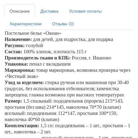
Описание
Доставка
Условия оплаты
Характеристики
Отзывы (0)
Постельное белье «
Океан
»
Назначение:
для детей, для подростка, для подарка
Рисунок:
голубой
Состав:
100% хлопок, плотность 115 г
Производитель ткани и КПБ:
Россия, г. Иваново
Упаковка:
пенал с вкладышем
Маркировка:
товар маркирован, возможна проверка через
«Честный знак»
Уход за изделием:
стирка ручная или машинная при 30-40
градусах, без использования отбеливателя; химчистка
запрещена; глажка возможна при высоких температурах
Размер:
1,5 спальный: пододеяльник (прорезь) 215*143,
простыня (без шва) 214*145, наволочка 70*70 (клапан)
ясельный: пододеяльник 112*147, простыня 100*150,
наволочка 40*60 (клапан)
Комплектация:
1,5 сп: пододеяльник – 1 шт., простыня – 1
шт., наволочка – 2 шт.
ясельный: пододеяльник – 1 шт., простыня