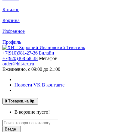
Каталог
Корзина
Избранное
Профиль
+7(910)981-27-36 Билайн
+7(920)368-68-38
Мегафон
order@hit-tex.ru
Ежедневно, с 09:00 до 21:00
Новости VK В контакте
0
Tоваров,
на
0р.
В корзине пусто!
Везде