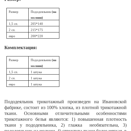
Размер
Пододеяльник
(на
молнии)
1,5 сп.
205*140
2 сп.
215*175
евро
200*220
Комплектация:
Размер
Пододеяльник
(на
молнии)
1,5 сп.
1 штука
2 сп.
1 штука
евро
1 штука
Пододеяльник трикотажный произведен на Ивановской
фабрике, состоит из 100% хлопка, из плотной трикотажной
ткани. Основными отличительными особенностями
трикотажного белья являются: 1) повышенная плотность
ткани у пододеяльника, 2) глажка необязательна, 3)
пододеяльник на молнии, 4) структура ткани более мягкая, в