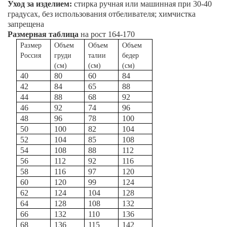
Уход за изделием:
стирка ручная или машинная при 30-40
градусах, без использования отбеливателя; химчистка
запрещена
Размерная таблица
на рост 164-170
Размер
Объем
Объем
Объем
Россия
груди
талии
бедер
(см)
(см)
(см)
40
80
60
84
42
84
65
88
44
88
68
92
46
92
74
96
48
96
78
100
50
100
82
104
52
104
85
108
54
108
88
112
56
112
92
116
58
116
97
120
60
120
99
124
62
124
104
128
64
128
108
132
66
132
110
136
68
136
115
142